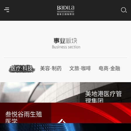
医疗·科技
美容·制药
文旅·咖啡
电商·金融
美地港医疗管
理集团
叁悦谷雨生殖
医学