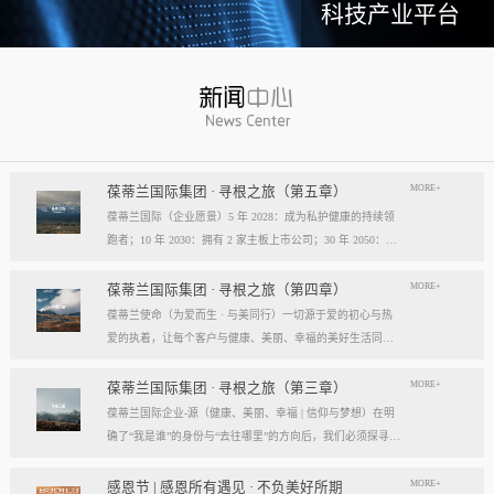
科技产业平台
MORE+
葆蒂兰国际集团 · 寻根之旅（第五章）
葆蒂兰国际（企业愿景）5 年 2028：成为私护健康的持续领
跑者；10 年 2030：拥有 2 家主板上市公司；30 年 2050：成
为全球健康产业知名企业。我们的壮阔征程：从领跑到引领
葆蒂兰国际立志成为健康产业中一个响亮的中国品牌。我们
MORE+
葆蒂兰国际集团 · 寻根之旅（第四章）
以“为爱而生，与美同行”为使命，绘制出一幅清晰而雄心勃
葆蒂兰使命（为爱而生 · 与美同行）一切源于爱的初心与热
勃的发展蓝图，旨在以坚实的步伐，从专业的深度走向事业
爱的执着，让每个客户与健康、美丽、幸福的美好生活同
的广度，最终成就全球化的高度。第一阶段：深耕与领跑（2
行。使命深度阐释：核心解读：初心与执着，葆蒂兰的精神
028 | 5年愿景）成为“私护健康领域的持续领跑者”· 定位： 我
双翼“爱的初心”与“热爱的执着”，共同构成了葆蒂兰的精神内
MORE+
葆蒂兰国际集团 · 寻根之旅（第三章）
们不止于参与者，而是规则的定义者与价值的重塑者。· 路
核与力量源泉，二者如同呼吸，一呼一吸，生生不息。爱的
葆蒂兰国际企业-源（健康、美丽、幸福 | 信仰与梦想）在明
径：1、技术领跑： 构筑最高的专业壁垒，成为技术创新的
初心，是我们的根脉与方向。它是最初那份纯粹的善意、利
确了“我是谁”的身份与“去往哪里”的方向后，我们必须探寻滋
策源地。2、标准领跑： 树立行业服务与品质的黄金准则，
他的本能与广博的胸怀。它提醒我们为何出发，确保我们的
养我们生命的源头活水。这源头，决定了我们事业的纯度、
成为标杆与典范。3、市场领跑： 占据用户心智与伙伴信任
道路始终朝向光明，充满人性的温度。对客户、团队、伙
格局与能量。它，就是葆蒂兰的“源”——我们一切思想与行
MORE+
感恩节 | 感恩所有遇见 · 不负美好所期