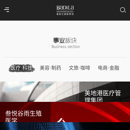
医疗·科技
美容·制药
文旅·咖啡
电商·金融
美地港医疗管
理集团
叁悦谷雨生殖
医学