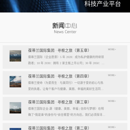
科技产业平台
MORE+
葆蒂兰国际集团 · 寻根之旅（第五章）
葆蒂兰国际（企业愿景）5 年 2028：成为私护健康的持续领
跑者；10 年 2030：拥有 2 家主板上市公司；30 年 2050：成
为全球健康产业知名企业。我们的壮阔征程：从领跑到引领
葆蒂兰国际立志成为健康产业中一个响亮的中国品牌。我们
MORE+
葆蒂兰国际集团 · 寻根之旅（第四章）
以“为爱而生，与美同行”为使命，绘制出一幅清晰而雄心勃
葆蒂兰使命（为爱而生 · 与美同行）一切源于爱的初心与热
勃的发展蓝图，旨在以坚实的步伐，从专业的深度走向事业
爱的执着，让每个客户与健康、美丽、幸福的美好生活同
的广度，最终成就全球化的高度。第一阶段：深耕与领跑（2
行。使命深度阐释：核心解读：初心与执着，葆蒂兰的精神
028 | 5年愿景）成为“私护健康领域的持续领跑者”· 定位： 我
双翼“爱的初心”与“热爱的执着”，共同构成了葆蒂兰的精神内
MORE+
葆蒂兰国际集团 · 寻根之旅（第三章）
们不止于参与者，而是规则的定义者与价值的重塑者。· 路
核与力量源泉，二者如同呼吸，一呼一吸，生生不息。爱的
葆蒂兰国际企业-源（健康、美丽、幸福 | 信仰与梦想）在明
径：1、技术领跑： 构筑最高的专业壁垒，成为技术创新的
初心，是我们的根脉与方向。它是最初那份纯粹的善意、利
确了“我是谁”的身份与“去往哪里”的方向后，我们必须探寻滋
策源地。2、标准领跑： 树立行业服务与品质的黄金准则，
他的本能与广博的胸怀。它提醒我们为何出发，确保我们的
养我们生命的源头活水。这源头，决定了我们事业的纯度、
成为标杆与典范。3、市场领跑： 占据用户心智与伙伴信任
道路始终朝向光明，充满人性的温度。对客户、团队、伙
格局与能量。它，就是葆蒂兰的“源”——我们一切思想与行
MORE+
葆蒂兰国际集团 · 寻根之旅（第二章）