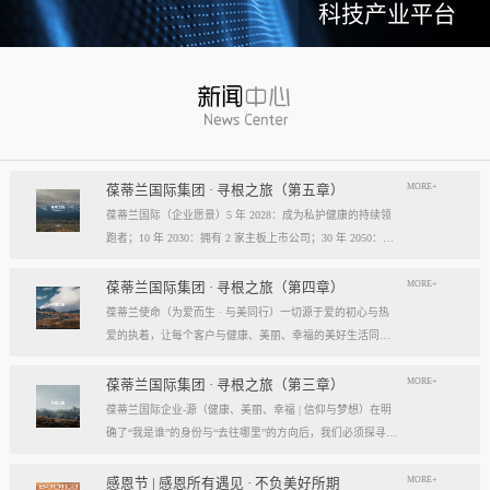
科技产业平台
MORE+
葆蒂兰国际集团 · 寻根之旅（第五章）
葆蒂兰国际（企业愿景）5 年 2028：成为私护健康的持续领
跑者；10 年 2030：拥有 2 家主板上市公司；30 年 2050：成
为全球健康产业知名企业。我们的壮阔征程：从领跑到引领
葆蒂兰国际立志成为健康产业中一个响亮的中国品牌。我们
MORE+
葆蒂兰国际集团 · 寻根之旅（第四章）
以“为爱而生，与美同行”为使命，绘制出一幅清晰而雄心勃
葆蒂兰使命（为爱而生 · 与美同行）一切源于爱的初心与热
勃的发展蓝图，旨在以坚实的步伐，从专业的深度走向事业
爱的执着，让每个客户与健康、美丽、幸福的美好生活同
的广度，最终成就全球化的高度。第一阶段：深耕与领跑（2
行。使命深度阐释：核心解读：初心与执着，葆蒂兰的精神
028 | 5年愿景）成为“私护健康领域的持续领跑者”· 定位： 我
双翼“爱的初心”与“热爱的执着”，共同构成了葆蒂兰的精神内
MORE+
葆蒂兰国际集团 · 寻根之旅（第三章）
们不止于参与者，而是规则的定义者与价值的重塑者。· 路
核与力量源泉，二者如同呼吸，一呼一吸，生生不息。爱的
葆蒂兰国际企业-源（健康、美丽、幸福 | 信仰与梦想）在明
径：1、技术领跑： 构筑最高的专业壁垒，成为技术创新的
初心，是我们的根脉与方向。它是最初那份纯粹的善意、利
确了“我是谁”的身份与“去往哪里”的方向后，我们必须探寻滋
策源地。2、标准领跑： 树立行业服务与品质的黄金准则，
他的本能与广博的胸怀。它提醒我们为何出发，确保我们的
养我们生命的源头活水。这源头，决定了我们事业的纯度、
成为标杆与典范。3、市场领跑： 占据用户心智与伙伴信任
道路始终朝向光明，充满人性的温度。对客户、团队、伙
格局与能量。它，就是葆蒂兰的“源”——我们一切思想与行
MORE+
感恩节 | 感恩所有遇见 · 不负美好所期