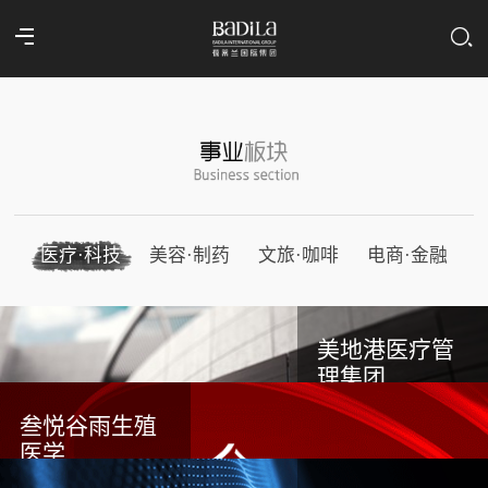
医疗·科技
美容·制药
文旅·咖啡
电商·金融
美地港医疗管
理集团
叁悦谷雨生殖
医学