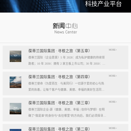
科技产业平台
MORE+
葆蒂兰国际集团 · 寻根之旅（第五章）
葆蒂兰国际（企业愿景）5 年 2028：成为私护健康的持续领
跑者；10 年 2030：拥有 2 家主板上市公司；30 年 2050：成
为全球健康产业知名企业。我们的壮阔征程：从领跑到引领
葆蒂兰国际立志成为健康产业中一个响亮的中国品牌。我们
MORE+
葆蒂兰国际集团 · 寻根之旅（第四章）
以“为爱而生，与美同行”为使命，绘制出一幅清晰而雄心勃
葆蒂兰使命（为爱而生 · 与美同行）一切源于爱的初心与热
勃的发展蓝图，旨在以坚实的步伐，从专业的深度走向事业
爱的执着，让每个客户与健康、美丽、幸福的美好生活同
的广度，最终成就全球化的高度。第一阶段：深耕与领跑（2
行。使命深度阐释：核心解读：初心与执着，葆蒂兰的精神
028 | 5年愿景）成为“私护健康领域的持续领跑者”· 定位： 我
双翼“爱的初心”与“热爱的执着”，共同构成了葆蒂兰的精神内
MORE+
葆蒂兰国际集团 · 寻根之旅（第三章）
们不止于参与者，而是规则的定义者与价值的重塑者。· 路
核与力量源泉，二者如同呼吸，一呼一吸，生生不息。爱的
葆蒂兰国际企业-源（健康、美丽、幸福 | 信仰与梦想）在明
径：1、技术领跑： 构筑最高的专业壁垒，成为技术创新的
初心，是我们的根脉与方向。它是最初那份纯粹的善意、利
确了“我是谁”的身份与“去往哪里”的方向后，我们必须探寻滋
策源地。2、标准领跑： 树立行业服务与品质的黄金准则，
他的本能与广博的胸怀。它提醒我们为何出发，确保我们的
养我们生命的源头活水。这源头，决定了我们事业的纯度、
成为标杆与典范。3、市场领跑： 占据用户心智与伙伴信任
道路始终朝向光明，充满人性的温度。对客户、团队、伙
格局与能量。它，就是葆蒂兰的“源”——我们一切思想与行
MORE+
葆蒂兰国际集团 · 寻根之旅（第二章）