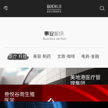
医疗·科技
美容·制药
文旅·咖啡
电商·金融
美地港医疗管
理集团
叁悦谷雨生殖
医学