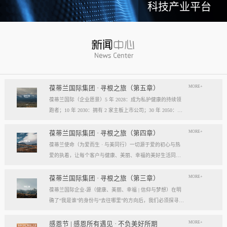
科技产业平台
MORE+
葆蒂兰国际集团 · 寻根之旅（第五章）
葆蒂兰国际（企业愿景）5 年 2028：成为私护健康的持续领
跑者；10 年 2030：拥有 2 家主板上市公司；30 年 2050：成
为全球健康产业知名企业。我们的壮阔征程：从领跑到引领
葆蒂兰国际立志成为健康产业中一个响亮的中国品牌。我们
MORE+
葆蒂兰国际集团 · 寻根之旅（第四章）
以“为爱而生，与美同行”为使命，绘制出一幅清晰而雄心勃
葆蒂兰使命（为爱而生 · 与美同行）一切源于爱的初心与热
勃的发展蓝图，旨在以坚实的步伐，从专业的深度走向事业
爱的执着，让每个客户与健康、美丽、幸福的美好生活同
的广度，最终成就全球化的高度。第一阶段：深耕与领跑（2
行。使命深度阐释：核心解读：初心与执着，葆蒂兰的精神
028 | 5年愿景）成为“私护健康领域的持续领跑者”· 定位： 我
双翼“爱的初心”与“热爱的执着”，共同构成了葆蒂兰的精神内
MORE+
葆蒂兰国际集团 · 寻根之旅（第三章）
们不止于参与者，而是规则的定义者与价值的重塑者。· 路
核与力量源泉，二者如同呼吸，一呼一吸，生生不息。爱的
葆蒂兰国际企业-源（健康、美丽、幸福 | 信仰与梦想）在明
径：1、技术领跑： 构筑最高的专业壁垒，成为技术创新的
初心，是我们的根脉与方向。它是最初那份纯粹的善意、利
确了“我是谁”的身份与“去往哪里”的方向后，我们必须探寻滋
策源地。2、标准领跑： 树立行业服务与品质的黄金准则，
他的本能与广博的胸怀。它提醒我们为何出发，确保我们的
养我们生命的源头活水。这源头，决定了我们事业的纯度、
成为标杆与典范。3、市场领跑： 占据用户心智与伙伴信任
道路始终朝向光明，充满人性的温度。对客户、团队、伙
格局与能量。它，就是葆蒂兰的“源”——我们一切思想与行
MORE+
感恩节 | 感恩所有遇见 · 不负美好所期