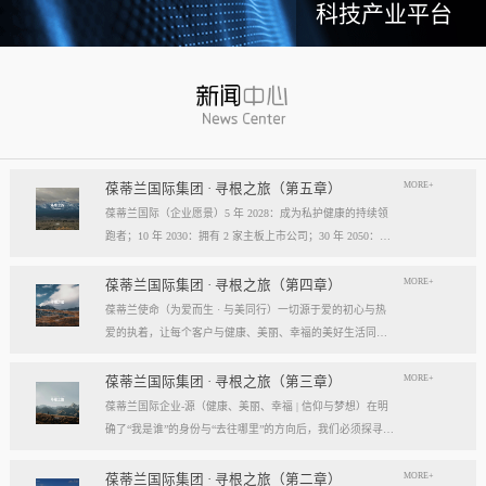
科技产业平台
MORE+
葆蒂兰国际集团 · 寻根之旅（第五章）
葆蒂兰国际（企业愿景）5 年 2028：成为私护健康的持续领
跑者；10 年 2030：拥有 2 家主板上市公司；30 年 2050：成
为全球健康产业知名企业。我们的壮阔征程：从领跑到引领
葆蒂兰国际立志成为健康产业中一个响亮的中国品牌。我们
MORE+
葆蒂兰国际集团 · 寻根之旅（第四章）
以“为爱而生，与美同行”为使命，绘制出一幅清晰而雄心勃
葆蒂兰使命（为爱而生 · 与美同行）一切源于爱的初心与热
勃的发展蓝图，旨在以坚实的步伐，从专业的深度走向事业
爱的执着，让每个客户与健康、美丽、幸福的美好生活同
的广度，最终成就全球化的高度。第一阶段：深耕与领跑（2
行。使命深度阐释：核心解读：初心与执着，葆蒂兰的精神
028 | 5年愿景）成为“私护健康领域的持续领跑者”· 定位： 我
双翼“爱的初心”与“热爱的执着”，共同构成了葆蒂兰的精神内
MORE+
葆蒂兰国际集团 · 寻根之旅（第三章）
们不止于参与者，而是规则的定义者与价值的重塑者。· 路
核与力量源泉，二者如同呼吸，一呼一吸，生生不息。爱的
葆蒂兰国际企业-源（健康、美丽、幸福 | 信仰与梦想）在明
径：1、技术领跑： 构筑最高的专业壁垒，成为技术创新的
初心，是我们的根脉与方向。它是最初那份纯粹的善意、利
确了“我是谁”的身份与“去往哪里”的方向后，我们必须探寻滋
策源地。2、标准领跑： 树立行业服务与品质的黄金准则，
他的本能与广博的胸怀。它提醒我们为何出发，确保我们的
养我们生命的源头活水。这源头，决定了我们事业的纯度、
成为标杆与典范。3、市场领跑： 占据用户心智与伙伴信任
道路始终朝向光明，充满人性的温度。对客户、团队、伙
格局与能量。它，就是葆蒂兰的“源”——我们一切思想与行
MORE+
葆蒂兰国际集团 · 寻根之旅（第二章）