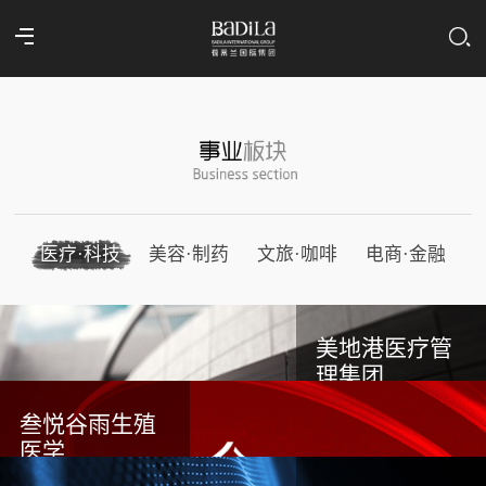
医疗·科技
美容·制药
文旅·咖啡
电商·金融
美地港医疗管
理集团
叁悦谷雨生殖
医学