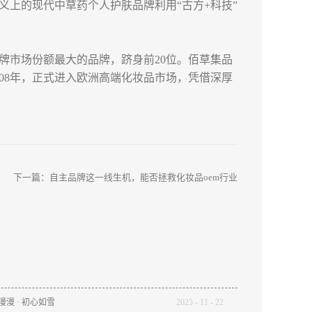
上的现代中草药个人护肤品牌利用“古方+科技”
牌市场份额最大的品牌，跻身前20位。佰草集品
08年，正式进入欧洲高端化妆品市场，凭借深厚
下一篇：
自主品牌这一线生机，能否拯救化妆品oem行业
途漫漫 · 初心如雪
2025
-
11
-
22