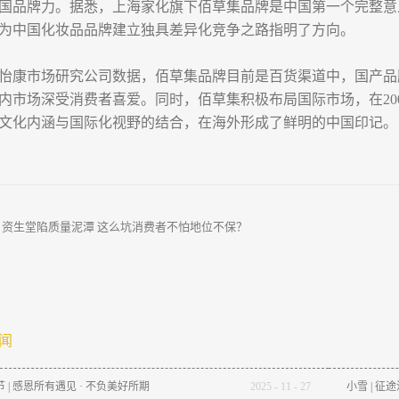
国品牌力。据悉，上海家化旗下佰草集品牌是中国第一个完整意义
为中国化妆品品牌建立独具差异化竞争之路指明了方向。
怡康市场研究公司数据，佰草集品牌目前是百货渠道中，国产品
内市场深受消费者喜爱。同时，佰草集积极布局国际市场，在20
文化内涵与国际化视野的结合，在海外形成了鲜明的中国印记。
：
资生堂陷质量泥潭 这么坑消费者不怕地位不保？
闻
 | 感恩所有遇见 · 不负美好所期
2025
-
11
-
27
小雪 | 征