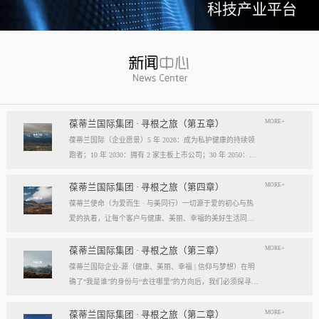
科技产业平台
MORE+
葆蒂兰国际集团 · 寻根之旅（第五章）
葆蒂兰国际（企业愿景）5 年 2028：成为私护健康的持续领
跑者；10 年 2030：拥有 2 家主板上市公司；30 年 2050：成
为全球健康产业知名企业。我们的壮阔征程：从领跑到引领
葆蒂兰国际立志成为健康产业中一个响亮的中国品牌。我们
MORE+
葆蒂兰国际集团 · 寻根之旅（第四章）
以“为爱而生，与美同行”为使命，绘制出一幅清晰而雄心勃
葆蒂兰使命（为爱而生 · 与美同行）一切源于爱的初心与热
勃的发展蓝图，旨在以坚实的步伐，从专业的深度走向事业
爱的执着，让每个客户与健康、美丽、幸福的美好生活同
的广度，最终成就全球化的高度。第一阶段：深耕与领跑（2
行。使命深度阐释：核心解读：初心与执着，葆蒂兰的精神
028 | 5年愿景）成为“私护健康领域的持续领跑者”· 定位： 我
双翼“爱的初心”与“热爱的执着”，共同构成了葆蒂兰的精神内
MORE+
葆蒂兰国际集团 · 寻根之旅（第三章）
们不止于参与者，而是规则的定义者与价值的重塑者。· 路
核与力量源泉，二者如同呼吸，一呼一吸，生生不息。爱的
葆蒂兰国际企业-源（健康、美丽、幸福 | 信仰与梦想）在明
径：1、技术领跑： 构筑最高的专业壁垒，成为技术创新的
初心，是我们的根脉与方向。它是最初那份纯粹的善意、利
确了“我是谁”的身份与“去往哪里”的方向后，我们必须探寻滋
策源地。2、标准领跑： 树立行业服务与品质的黄金准则，
他的本能与广博的胸怀。它提醒我们为何出发，确保我们的
养我们生命的源头活水。这源头，决定了我们事业的纯度、
成为标杆与典范。3、市场领跑： 占据用户心智与伙伴信任
道路始终朝向光明，充满人性的温度。对客户、团队、伙
格局与能量。它，就是葆蒂兰的“源”——我们一切思想与行
MORE+
葆蒂兰国际集团 · 寻根之旅（第二章）