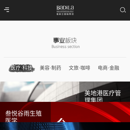
医疗·科技
美容·制药
文旅·咖啡
电商·金融
美地港医疗管
理集团
叁悦谷雨生殖
医学