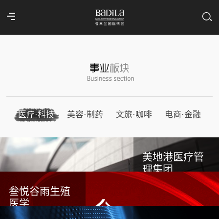
医疗·科技
美容·制药
文旅·咖啡
电商·金融
美地港医疗管
理集团
叁悦谷雨生殖
医学