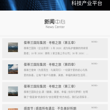
科技产业平台
MORE+
葆蒂兰国际集团 · 寻根之旅（第五章）
葆蒂兰国际（企业愿景）5 年 2028：成为私护健康的持续领
跑者；10 年 2030：拥有 2 家主板上市公司；30 年 2050：成
为全球健康产业知名企业。我们的壮阔征程：从领跑到引领
葆蒂兰国际立志成为健康产业中一个响亮的中国品牌。我们
MORE+
葆蒂兰国际集团 · 寻根之旅（第四章）
以“为爱而生，与美同行”为使命，绘制出一幅清晰而雄心勃
葆蒂兰使命（为爱而生 · 与美同行）一切源于爱的初心与热
勃的发展蓝图，旨在以坚实的步伐，从专业的深度走向事业
爱的执着，让每个客户与健康、美丽、幸福的美好生活同
的广度，最终成就全球化的高度。第一阶段：深耕与领跑（2
行。使命深度阐释：核心解读：初心与执着，葆蒂兰的精神
028 | 5年愿景）成为“私护健康领域的持续领跑者”· 定位： 我
双翼“爱的初心”与“热爱的执着”，共同构成了葆蒂兰的精神内
MORE+
葆蒂兰国际集团 · 寻根之旅（第三章）
们不止于参与者，而是规则的定义者与价值的重塑者。· 路
核与力量源泉，二者如同呼吸，一呼一吸，生生不息。爱的
葆蒂兰国际企业-源（健康、美丽、幸福 | 信仰与梦想）在明
径：1、技术领跑： 构筑最高的专业壁垒，成为技术创新的
初心，是我们的根脉与方向。它是最初那份纯粹的善意、利
确了“我是谁”的身份与“去往哪里”的方向后，我们必须探寻滋
策源地。2、标准领跑： 树立行业服务与品质的黄金准则，
他的本能与广博的胸怀。它提醒我们为何出发，确保我们的
养我们生命的源头活水。这源头，决定了我们事业的纯度、
成为标杆与典范。3、市场领跑： 占据用户心智与伙伴信任
道路始终朝向光明，充满人性的温度。对客户、团队、伙
格局与能量。它，就是葆蒂兰的“源”——我们一切思想与行
MORE+
感恩节 | 感恩所有遇见 · 不负美好所期