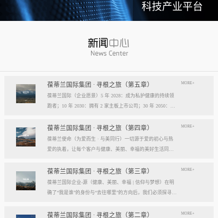
科技产业平台
MORE+
葆蒂兰国际集团 · 寻根之旅（第五章）
葆蒂兰国际（企业愿景）5 年 2028：成为私护健康的持续领
跑者；10 年 2030：拥有 2 家主板上市公司；30 年 2050：成
为全球健康产业知名企业。我们的壮阔征程：从领跑到引领
葆蒂兰国际立志成为健康产业中一个响亮的中国品牌。我们
MORE+
葆蒂兰国际集团 · 寻根之旅（第四章）
以“为爱而生，与美同行”为使命，绘制出一幅清晰而雄心勃
葆蒂兰使命（为爱而生 · 与美同行）一切源于爱的初心与热
勃的发展蓝图，旨在以坚实的步伐，从专业的深度走向事业
爱的执着，让每个客户与健康、美丽、幸福的美好生活同
的广度，最终成就全球化的高度。第一阶段：深耕与领跑（2
行。使命深度阐释：核心解读：初心与执着，葆蒂兰的精神
028 | 5年愿景）成为“私护健康领域的持续领跑者”· 定位： 我
双翼“爱的初心”与“热爱的执着”，共同构成了葆蒂兰的精神内
MORE+
葆蒂兰国际集团 · 寻根之旅（第三章）
们不止于参与者，而是规则的定义者与价值的重塑者。· 路
核与力量源泉，二者如同呼吸，一呼一吸，生生不息。爱的
葆蒂兰国际企业-源（健康、美丽、幸福 | 信仰与梦想）在明
径：1、技术领跑： 构筑最高的专业壁垒，成为技术创新的
初心，是我们的根脉与方向。它是最初那份纯粹的善意、利
确了“我是谁”的身份与“去往哪里”的方向后，我们必须探寻滋
策源地。2、标准领跑： 树立行业服务与品质的黄金准则，
他的本能与广博的胸怀。它提醒我们为何出发，确保我们的
养我们生命的源头活水。这源头，决定了我们事业的纯度、
成为标杆与典范。3、市场领跑： 占据用户心智与伙伴信任
道路始终朝向光明，充满人性的温度。对客户、团队、伙
格局与能量。它，就是葆蒂兰的“源”——我们一切思想与行
MORE+
葆蒂兰国际集团 · 寻根之旅（第二章）