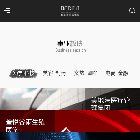
医疗·科技
美容·制药
文旅·咖啡
电商·金融
美地港医疗管
理集团
叁悦谷雨生殖
医学