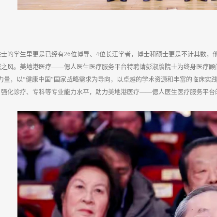
士的学生里更是已经有26位博导、4位长江学者，博士和硕士更是不计其数，
诚之风。美地港医疗——偲人医生医疗服务平台特聘请彭淑牖院士为终身医疗顾
术力量，以“健康中国”国家战略需求为导向，以卓越的学术资源和丰富的临床实
，强化诊疗、专科等专业能力水平，助力美地港医疗——偲人医生医疗服务平台