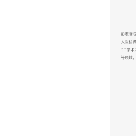
彭淑牖院
大医精
军”学
等领域