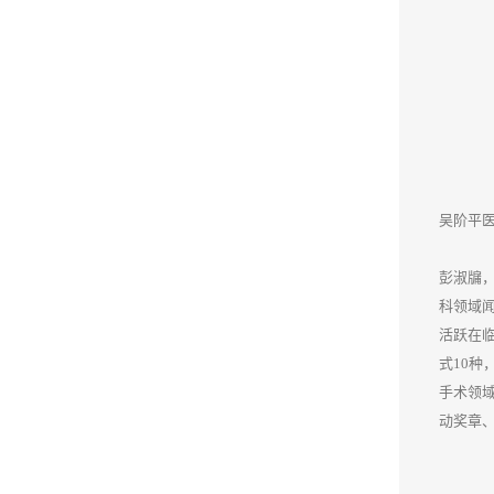
吴阶平
彭淑牖
科领域
活跃在
式10种
手术领域
动奖章