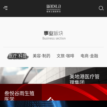
医疗·科技
美容·制药
文旅·咖啡
电商·金融
美地港医疗管
理集团
叁悦谷雨生殖
医学