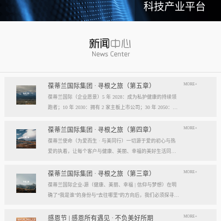
科技产业平台
MORE+
葆蒂兰国际集团 · 寻根之旅（第五章）
葆蒂兰国际（企业愿景）5 年 2028：成为私护健康的持续领
跑者；10 年 2030：拥有 2 家主板上市公司；30 年 2050：成
为全球健康产业知名企业。我们的壮阔征程：从领跑到引领
葆蒂兰国际立志成为健康产业中一个响亮的中国品牌。我们
MORE+
葆蒂兰国际集团 · 寻根之旅（第四章）
以“为爱而生，与美同行”为使命，绘制出一幅清晰而雄心勃
葆蒂兰使命（为爱而生 · 与美同行）一切源于爱的初心与热
勃的发展蓝图，旨在以坚实的步伐，从专业的深度走向事业
爱的执着，让每个客户与健康、美丽、幸福的美好生活同
的广度，最终成就全球化的高度。第一阶段：深耕与领跑（2
行。使命深度阐释：核心解读：初心与执着，葆蒂兰的精神
028 | 5年愿景）成为“私护健康领域的持续领跑者”· 定位： 我
双翼“爱的初心”与“热爱的执着”，共同构成了葆蒂兰的精神内
MORE+
葆蒂兰国际集团 · 寻根之旅（第三章）
们不止于参与者，而是规则的定义者与价值的重塑者。· 路
核与力量源泉，二者如同呼吸，一呼一吸，生生不息。爱的
葆蒂兰国际企业-源（健康、美丽、幸福 | 信仰与梦想）在明
径：1、技术领跑： 构筑最高的专业壁垒，成为技术创新的
初心，是我们的根脉与方向。它是最初那份纯粹的善意、利
确了“我是谁”的身份与“去往哪里”的方向后，我们必须探寻滋
策源地。2、标准领跑： 树立行业服务与品质的黄金准则，
他的本能与广博的胸怀。它提醒我们为何出发，确保我们的
养我们生命的源头活水。这源头，决定了我们事业的纯度、
成为标杆与典范。3、市场领跑： 占据用户心智与伙伴信任
道路始终朝向光明，充满人性的温度。对客户、团队、伙
格局与能量。它，就是葆蒂兰的“源”——我们一切思想与行
MORE+
感恩节 | 感恩所有遇见 · 不负美好所期