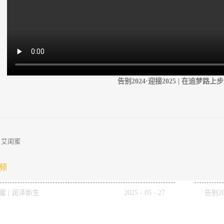
告别2024·迎接2025 | 在追梦路
：
艾闺蜜
频
蜜 | 润泽新生
2025
-
05
-
27
告别20