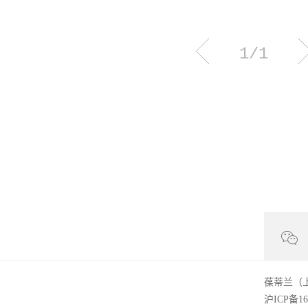
3
海）
IN
1/1
陀区
Sha
全国
转
LN
SOH
SOH
19
葆蒂兰（
沪ICP备16