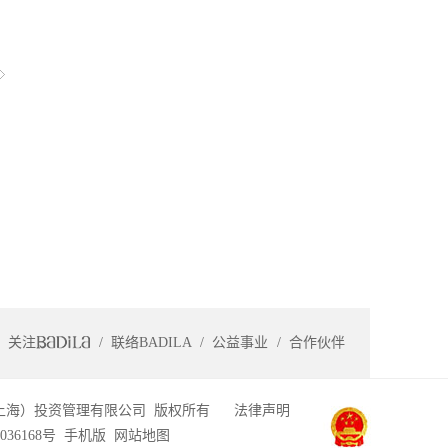
8号豪华工业大厦23楼B07室葆蒂兰中国(上海):葆蒂兰（上
投资管理有限公司BADILA（SHANGHAI）
VESTMENT MANAGEMENT CO.,LIMITED地址:上海市普
光新路88号（中一国际）9层 Add: Putuo District of
nghai Guangxin Road 88 (ZhongYi international) 9 layer
热线:400-808-1953021-60940996/60940997/60940998
各部门葆蒂兰中国(北京):葆蒂兰国际北京分公司BADILA
TERNATIONAL BRANCH 地址:北京市朝阳区建外
O17号楼1105室Add: Room 1105, Building 17, Jianwai
O, Chaoyang District, Beijing全国热线:400-808-
53021-60940996/60940997/60940998转各部门
关注
联络BADILA
公益事业
合作伙伴
上海）投资管理有限公司 版权所有
法律声明
036168号
手机版
网站地图