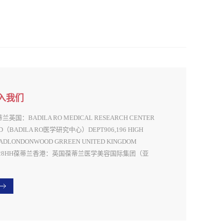
入我们
兰英国：BADILA RO MEDICAL RESEARCH CENTER
TD（BADILA RO医学研究中心）DEPT906,196 HIGH
ADLONDONWOOD GRREEN UNITED KINGDOM
228HH葆蒂兰香港：英国葆蒂兰医学美容国际集团（亚
..
有限公司UK BADILA MEDICINE COSMETOLOGY
TL GROUP(ASIA)LIMITED地址：香港新界葵涌葵昌路26-