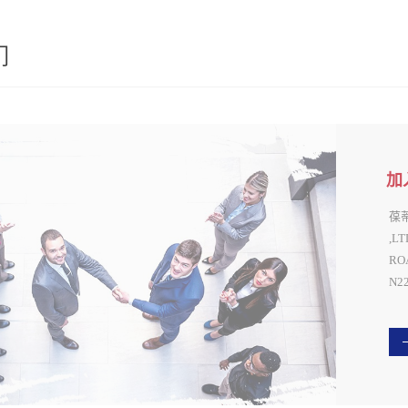
们
加
葆蒂
,L
RO
N
洲）.
控股
IN