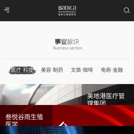
医疗·科技
美容·制药
文旅·咖啡
电商·金融
美地港医疗管
理集团
叁悦谷雨生殖
医学