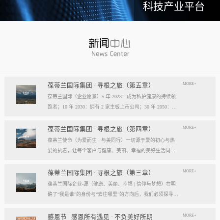
科技产业平台
MORE+
葆蒂兰国际集团 · 寻根之旅（第五章）
葆蒂兰国际（企业愿景）5 年 2028：成为私护健康的持续领
跑者；10 年 2030：拥有 2 家主板上市公司；30 年 2050：成
为全球健康产业知名企业。我们的壮阔征程：从领跑到引领
葆蒂兰国际立志成为健康产业中一个响亮的中国品牌。我们
MORE+
葆蒂兰国际集团 · 寻根之旅（第四章）
以“为爱而生，与美同行”为使命，绘制出一幅清晰而雄心勃
葆蒂兰使命（为爱而生 · 与美同行）一切源于爱的初心与热
勃的发展蓝图，旨在以坚实的步伐，从专业的深度走向事业
爱的执着，让每个客户与健康、美丽、幸福的美好生活同
的广度，最终成就全球化的高度。第一阶段：深耕与领跑（2
行。使命深度阐释：核心解读：初心与执着，葆蒂兰的精神
028 | 5年愿景）成为“私护健康领域的持续领跑者”· 定位： 我
双翼“爱的初心”与“热爱的执着”，共同构成了葆蒂兰的精神内
MORE+
葆蒂兰国际集团 · 寻根之旅（第三章）
们不止于参与者，而是规则的定义者与价值的重塑者。· 路
核与力量源泉，二者如同呼吸，一呼一吸，生生不息。爱的
葆蒂兰国际企业-源（健康、美丽、幸福 | 信仰与梦想）在明
径：1、技术领跑： 构筑最高的专业壁垒，成为技术创新的
初心，是我们的根脉与方向。它是最初那份纯粹的善意、利
确了“我是谁”的身份与“去往哪里”的方向后，我们必须探寻滋
策源地。2、标准领跑： 树立行业服务与品质的黄金准则，
他的本能与广博的胸怀。它提醒我们为何出发，确保我们的
养我们生命的源头活水。这源头，决定了我们事业的纯度、
成为标杆与典范。3、市场领跑： 占据用户心智与伙伴信任
道路始终朝向光明，充满人性的温度。对客户、团队、伙
格局与能量。它，就是葆蒂兰的“源”——我们一切思想与行
MORE+
感恩节 | 感恩所有遇见 · 不负美好所期