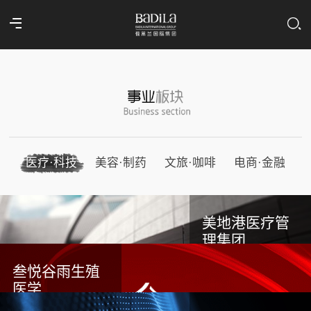
医疗·科技
美容·制药
文旅·咖啡
电商·金融
美地港医疗管
理集团
叁悦谷雨生殖
医学