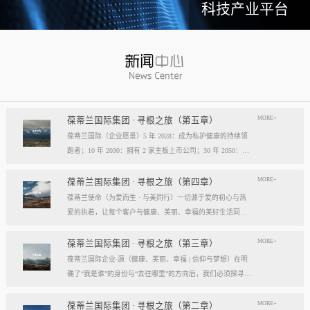
科技产业平台
MORE+
葆蒂兰国际集团 · 寻根之旅（第五章）
葆蒂兰国际（企业愿景）5 年 2028：成为私护健康的持续领
跑者；10 年 2030：拥有 2 家主板上市公司；30 年 2050：成
为全球健康产业知名企业。我们的壮阔征程：从领跑到引领
葆蒂兰国际立志成为健康产业中一个响亮的中国品牌。我们
MORE+
葆蒂兰国际集团 · 寻根之旅（第四章）
以“为爱而生，与美同行”为使命，绘制出一幅清晰而雄心勃
葆蒂兰使命（为爱而生 · 与美同行）一切源于爱的初心与热
勃的发展蓝图，旨在以坚实的步伐，从专业的深度走向事业
爱的执着，让每个客户与健康、美丽、幸福的美好生活同
的广度，最终成就全球化的高度。第一阶段：深耕与领跑（2
行。使命深度阐释：核心解读：初心与执着，葆蒂兰的精神
028 | 5年愿景）成为“私护健康领域的持续领跑者”· 定位： 我
双翼“爱的初心”与“热爱的执着”，共同构成了葆蒂兰的精神内
MORE+
葆蒂兰国际集团 · 寻根之旅（第三章）
们不止于参与者，而是规则的定义者与价值的重塑者。· 路
核与力量源泉，二者如同呼吸，一呼一吸，生生不息。爱的
葆蒂兰国际企业-源（健康、美丽、幸福 | 信仰与梦想）在明
径：1、技术领跑： 构筑最高的专业壁垒，成为技术创新的
初心，是我们的根脉与方向。它是最初那份纯粹的善意、利
确了“我是谁”的身份与“去往哪里”的方向后，我们必须探寻滋
策源地。2、标准领跑： 树立行业服务与品质的黄金准则，
他的本能与广博的胸怀。它提醒我们为何出发，确保我们的
养我们生命的源头活水。这源头，决定了我们事业的纯度、
成为标杆与典范。3、市场领跑： 占据用户心智与伙伴信任
道路始终朝向光明，充满人性的温度。对客户、团队、伙
格局与能量。它，就是葆蒂兰的“源”——我们一切思想与行
MORE+
葆蒂兰国际集团 · 寻根之旅（第二章）