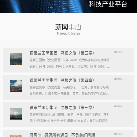
科技产业平台
MORE+
葆蒂兰国际集团 · 寻根之旅（第五章）
葆蒂兰国际（企业愿景）5 年 2028：成为私护健康的持续领
跑者；10 年 2030：拥有 2 家主板上市公司；30 年 2050：成
为全球健康产业知名企业。我们的壮阔征程：从领跑到引领
葆蒂兰国际立志成为健康产业中一个响亮的中国品牌。我们
MORE+
葆蒂兰国际集团 · 寻根之旅（第四章）
以“为爱而生，与美同行”为使命，绘制出一幅清晰而雄心勃
葆蒂兰使命（为爱而生 · 与美同行）一切源于爱的初心与热
勃的发展蓝图，旨在以坚实的步伐，从专业的深度走向事业
爱的执着，让每个客户与健康、美丽、幸福的美好生活同
的广度，最终成就全球化的高度。第一阶段：深耕与领跑（2
行。使命深度阐释：核心解读：初心与执着，葆蒂兰的精神
028 | 5年愿景）成为“私护健康领域的持续领跑者”· 定位： 我
双翼“爱的初心”与“热爱的执着”，共同构成了葆蒂兰的精神内
MORE+
葆蒂兰国际集团 · 寻根之旅（第三章）
们不止于参与者，而是规则的定义者与价值的重塑者。· 路
核与力量源泉，二者如同呼吸，一呼一吸，生生不息。爱的
葆蒂兰国际企业-源（健康、美丽、幸福 | 信仰与梦想）在明
径：1、技术领跑： 构筑最高的专业壁垒，成为技术创新的
初心，是我们的根脉与方向。它是最初那份纯粹的善意、利
确了“我是谁”的身份与“去往哪里”的方向后，我们必须探寻滋
策源地。2、标准领跑： 树立行业服务与品质的黄金准则，
他的本能与广博的胸怀。它提醒我们为何出发，确保我们的
养我们生命的源头活水。这源头，决定了我们事业的纯度、
成为标杆与典范。3、市场领跑： 占据用户心智与伙伴信任
道路始终朝向光明，充满人性的温度。对客户、团队、伙
格局与能量。它，就是葆蒂兰的“源”——我们一切思想与行
MORE+
感恩节 | 感恩所有遇见 · 不负美好所期