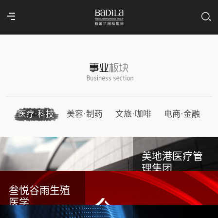
医疗·科技
美容·制药
文旅·咖啡
电商·金融
美地港医疗管
理集团
叁悦谷雨生殖
医学