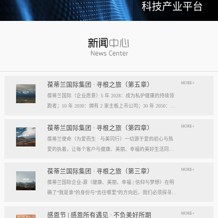
科技产业平台
MORE+
葆蒂兰国际集团 · 寻根之旅（第五章）
葆蒂兰国际（企业愿景）5 年 2028：成为私护健康的持续领
跑者；10 年 2030：拥有 2 家主板上市公司；30 年 2050：成
为全球健康产业知名企业。我们的壮阔征程：从领跑到引领
葆蒂兰国际立志成为健康产业中一个响亮的中国品牌。我们
MORE+
葆蒂兰国际集团 · 寻根之旅（第四章）
以“为爱而生，与美同行”为使命，绘制出一幅清晰而雄心勃
葆蒂兰使命（为爱而生 · 与美同行）一切源于爱的初心与热
勃的发展蓝图，旨在以坚实的步伐，从专业的深度走向事业
爱的执着，让每个客户与健康、美丽、幸福的美好生活同
的广度，最终成就全球化的高度。第一阶段：深耕与领跑（2
行。使命深度阐释：核心解读：初心与执着，葆蒂兰的精神
028 | 5年愿景）成为“私护健康领域的持续领跑者”· 定位： 我
双翼“爱的初心”与“热爱的执着”，共同构成了葆蒂兰的精神内
MORE+
葆蒂兰国际集团 · 寻根之旅（第三章）
们不止于参与者，而是规则的定义者与价值的重塑者。· 路
核与力量源泉，二者如同呼吸，一呼一吸，生生不息。爱的
葆蒂兰国际企业-源（健康、美丽、幸福 | 信仰与梦想）在明
径：1、技术领跑： 构筑最高的专业壁垒，成为技术创新的
初心，是我们的根脉与方向。它是最初那份纯粹的善意、利
确了“我是谁”的身份与“去往哪里”的方向后，我们必须探寻滋
策源地。2、标准领跑： 树立行业服务与品质的黄金准则，
他的本能与广博的胸怀。它提醒我们为何出发，确保我们的
养我们生命的源头活水。这源头，决定了我们事业的纯度、
成为标杆与典范。3、市场领跑： 占据用户心智与伙伴信任
道路始终朝向光明，充满人性的温度。对客户、团队、伙
格局与能量。它，就是葆蒂兰的“源”——我们一切思想与行
MORE+
感恩节 | 感恩所有遇见 · 不负美好所期