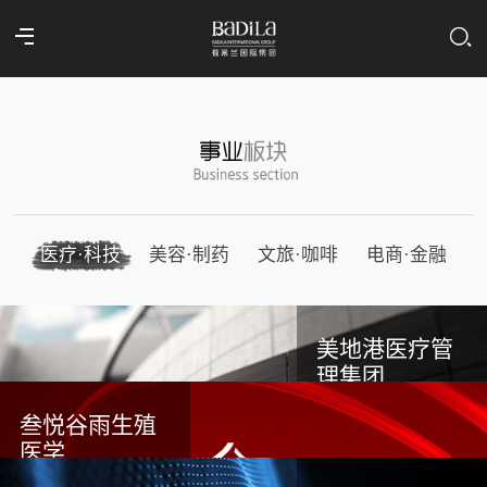
医疗·科技
美容·制药
文旅·咖啡
电商·金融
美地港医疗管
理集团
叁悦谷雨生殖
医学