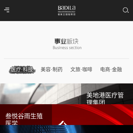
医疗·科技
美容·制药
文旅·咖啡
电商·金融
美地港医疗管
理集团
叁悦谷雨生殖
医学