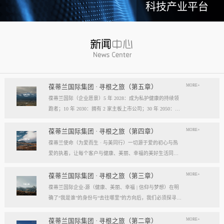
科技产业平台
MORE+
葆蒂兰国际集团 · 寻根之旅（第五章）
葆蒂兰国际（企业愿景）5 年 2028：成为私护健康的持续领
跑者；10 年 2030：拥有 2 家主板上市公司；30 年 2050：成
为全球健康产业知名企业。我们的壮阔征程：从领跑到引领
葆蒂兰国际立志成为健康产业中一个响亮的中国品牌。我们
MORE+
葆蒂兰国际集团 · 寻根之旅（第四章）
以“为爱而生，与美同行”为使命，绘制出一幅清晰而雄心勃
葆蒂兰使命（为爱而生 · 与美同行）一切源于爱的初心与热
勃的发展蓝图，旨在以坚实的步伐，从专业的深度走向事业
爱的执着，让每个客户与健康、美丽、幸福的美好生活同
的广度，最终成就全球化的高度。第一阶段：深耕与领跑（2
行。使命深度阐释：核心解读：初心与执着，葆蒂兰的精神
028 | 5年愿景）成为“私护健康领域的持续领跑者”· 定位： 我
双翼“爱的初心”与“热爱的执着”，共同构成了葆蒂兰的精神内
MORE+
葆蒂兰国际集团 · 寻根之旅（第三章）
们不止于参与者，而是规则的定义者与价值的重塑者。· 路
核与力量源泉，二者如同呼吸，一呼一吸，生生不息。爱的
葆蒂兰国际企业-源（健康、美丽、幸福 | 信仰与梦想）在明
径：1、技术领跑： 构筑最高的专业壁垒，成为技术创新的
初心，是我们的根脉与方向。它是最初那份纯粹的善意、利
确了“我是谁”的身份与“去往哪里”的方向后，我们必须探寻滋
策源地。2、标准领跑： 树立行业服务与品质的黄金准则，
他的本能与广博的胸怀。它提醒我们为何出发，确保我们的
养我们生命的源头活水。这源头，决定了我们事业的纯度、
成为标杆与典范。3、市场领跑： 占据用户心智与伙伴信任
道路始终朝向光明，充满人性的温度。对客户、团队、伙
格局与能量。它，就是葆蒂兰的“源”——我们一切思想与行
MORE+
葆蒂兰国际集团 · 寻根之旅（第二章）