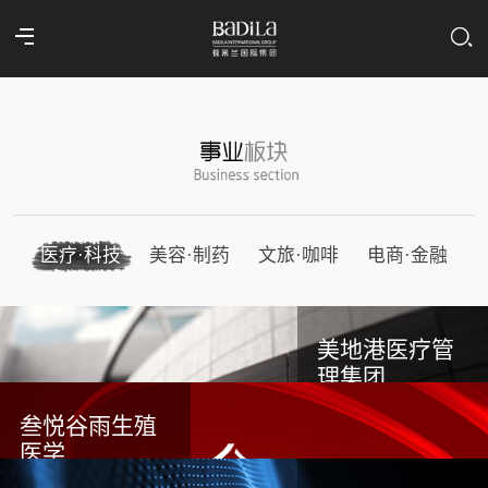
医疗·科技
美容·制药
文旅·咖啡
电商·金融
美地港医疗管
理集团
叁悦谷雨生殖
医学