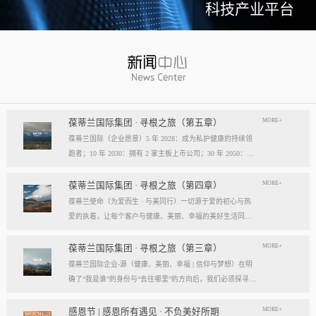
科技产业平台
MORE+
葆蒂兰国际集团 · 寻根之旅（第五章）
葆蒂兰国际（企业愿景）5 年 2028：成为私护健康的持续领
跑者；10 年 2030：拥有 2 家主板上市公司；30 年 2050：成
为全球健康产业知名企业。我们的壮阔征程：从领跑到引领
葆蒂兰国际立志成为健康产业中一个响亮的中国品牌。我们
MORE+
葆蒂兰国际集团 · 寻根之旅（第四章）
以“为爱而生，与美同行”为使命，绘制出一幅清晰而雄心勃
葆蒂兰使命（为爱而生 · 与美同行）一切源于爱的初心与热
勃的发展蓝图，旨在以坚实的步伐，从专业的深度走向事业
爱的执着，让每个客户与健康、美丽、幸福的美好生活同
的广度，最终成就全球化的高度。第一阶段：深耕与领跑（2
行。使命深度阐释：核心解读：初心与执着，葆蒂兰的精神
028 | 5年愿景）成为“私护健康领域的持续领跑者”· 定位： 我
双翼“爱的初心”与“热爱的执着”，共同构成了葆蒂兰的精神内
MORE+
葆蒂兰国际集团 · 寻根之旅（第三章）
们不止于参与者，而是规则的定义者与价值的重塑者。· 路
核与力量源泉，二者如同呼吸，一呼一吸，生生不息。爱的
葆蒂兰国际企业-源（健康、美丽、幸福 | 信仰与梦想）在明
径：1、技术领跑： 构筑最高的专业壁垒，成为技术创新的
初心，是我们的根脉与方向。它是最初那份纯粹的善意、利
确了“我是谁”的身份与“去往哪里”的方向后，我们必须探寻滋
策源地。2、标准领跑： 树立行业服务与品质的黄金准则，
他的本能与广博的胸怀。它提醒我们为何出发，确保我们的
养我们生命的源头活水。这源头，决定了我们事业的纯度、
成为标杆与典范。3、市场领跑： 占据用户心智与伙伴信任
道路始终朝向光明，充满人性的温度。对客户、团队、伙
格局与能量。它，就是葆蒂兰的“源”——我们一切思想与行
MORE+
感恩节 | 感恩所有遇见 · 不负美好所期