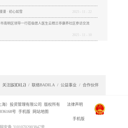
途漫漫 · 初心如雪
2025
-
11
-
22
阳市南明区领导一行莅临偲人医生云栖兰亭康养社区参访交流
2025
-
11
-
10
关注
联络BADILA
公益事业
合作伙伴
上海）投资管理有限公司 版权所有
法律声明
036168号
手机版
网站地图
手机版
安备 31010702003847号