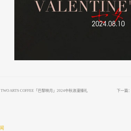
：
TWO ARTS COFFEE「巴黎映月」2024中秋浪漫臻礼
下一篇
闻