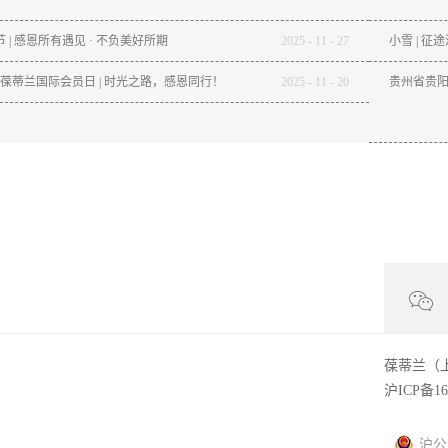
 | 感恩所有遇见 · 不负美好所期
2025
-
11
-
27
小雪 | 征
20 葆蒂兰国际会员日 | 时光之路，感恩同行！
2025
-
11
-
20
贵州省贵
葆蒂兰（
沪ICP备16
沪公网