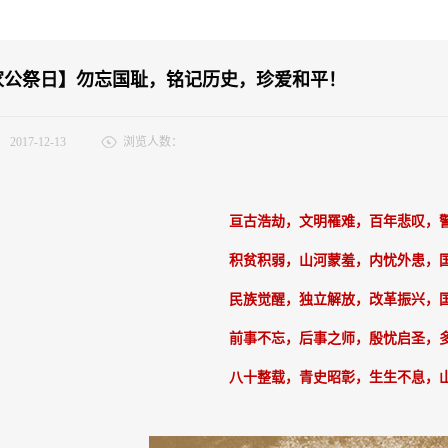
公祭日】勿忘国耻，铭记历史，珍爱和平！ ​
：
2017-12-13
浏览人数：
亘古浩劫，文明罹难，百年悲叹，
积贫积弱，山河蒙羞，内忧外患，
民族觉醒，独立解放，改革振兴，
前事不忘，后事之师，殷忧启圣，
八十整载，青史昭彰，生生不息，