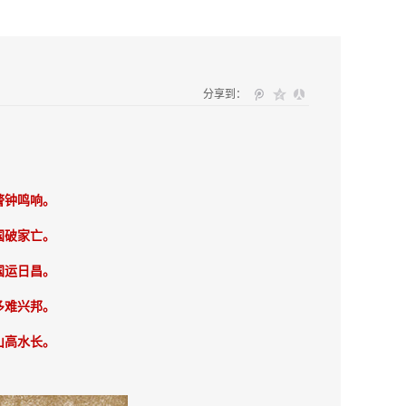
分享到：
警钟鸣响。
国破家亡。
国运日昌。
多难兴邦。
山高水长。