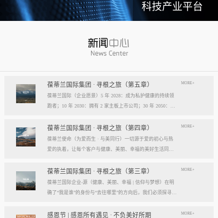
科技产业平台
MORE+
葆蒂兰国际集团 · 寻根之旅（第五章）
葆蒂兰国际（企业愿景）5 年 2028：成为私护健康的持续领
跑者；10 年 2030：拥有 2 家主板上市公司；30 年 2050：成
为全球健康产业知名企业。我们的壮阔征程：从领跑到引领
葆蒂兰国际立志成为健康产业中一个响亮的中国品牌。我们
MORE+
葆蒂兰国际集团 · 寻根之旅（第四章）
以“为爱而生，与美同行”为使命，绘制出一幅清晰而雄心勃
葆蒂兰使命（为爱而生 · 与美同行）一切源于爱的初心与热
勃的发展蓝图，旨在以坚实的步伐，从专业的深度走向事业
爱的执着，让每个客户与健康、美丽、幸福的美好生活同
的广度，最终成就全球化的高度。第一阶段：深耕与领跑（2
行。使命深度阐释：核心解读：初心与执着，葆蒂兰的精神
028 | 5年愿景）成为“私护健康领域的持续领跑者”· 定位： 我
双翼“爱的初心”与“热爱的执着”，共同构成了葆蒂兰的精神内
MORE+
葆蒂兰国际集团 · 寻根之旅（第三章）
们不止于参与者，而是规则的定义者与价值的重塑者。· 路
核与力量源泉，二者如同呼吸，一呼一吸，生生不息。爱的
葆蒂兰国际企业-源（健康、美丽、幸福 | 信仰与梦想）在明
径：1、技术领跑： 构筑最高的专业壁垒，成为技术创新的
初心，是我们的根脉与方向。它是最初那份纯粹的善意、利
确了“我是谁”的身份与“去往哪里”的方向后，我们必须探寻滋
策源地。2、标准领跑： 树立行业服务与品质的黄金准则，
他的本能与广博的胸怀。它提醒我们为何出发，确保我们的
养我们生命的源头活水。这源头，决定了我们事业的纯度、
成为标杆与典范。3、市场领跑： 占据用户心智与伙伴信任
道路始终朝向光明，充满人性的温度。对客户、团队、伙
格局与能量。它，就是葆蒂兰的“源”——我们一切思想与行
MORE+
感恩节 | 感恩所有遇见 · 不负美好所期