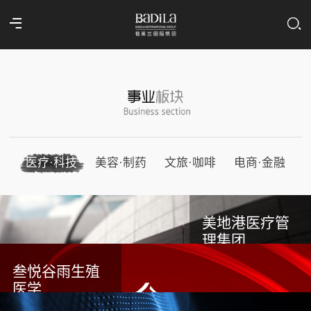
医疗·科技
美容·制药
文旅·咖啡
电商·金融
美地港医疗管
理集团
叁悦谷雨生殖
医学