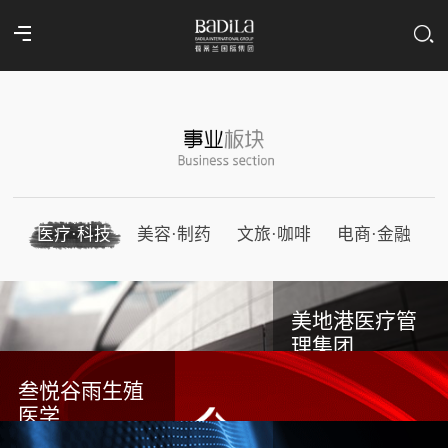
医疗·科技
美容·制药
文旅·咖啡
电商·金融
美地港医疗管
理集团
叁悦谷雨生殖
医学