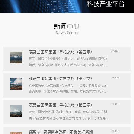
科技产业平台
MORE+
葆蒂兰国际集团 · 寻根之旅（第五章）
葆蒂兰国际（企业愿景）5 年 2028：成为私护健康的持续领
跑者；10 年 2030：拥有 2 家主板上市公司；30 年 2050：成
为全球健康产业知名企业。我们的壮阔征程：从领跑到引领
葆蒂兰国际立志成为健康产业中一个响亮的中国品牌。我们
MORE+
葆蒂兰国际集团 · 寻根之旅（第四章）
以“为爱而生，与美同行”为使命，绘制出一幅清晰而雄心勃
葆蒂兰使命（为爱而生 · 与美同行）一切源于爱的初心与热
勃的发展蓝图，旨在以坚实的步伐，从专业的深度走向事业
爱的执着，让每个客户与健康、美丽、幸福的美好生活同
的广度，最终成就全球化的高度。第一阶段：深耕与领跑（2
行。使命深度阐释：核心解读：初心与执着，葆蒂兰的精神
028 | 5年愿景）成为“私护健康领域的持续领跑者”· 定位： 我
双翼“爱的初心”与“热爱的执着”，共同构成了葆蒂兰的精神内
MORE+
葆蒂兰国际集团 · 寻根之旅（第三章）
们不止于参与者，而是规则的定义者与价值的重塑者。· 路
核与力量源泉，二者如同呼吸，一呼一吸，生生不息。爱的
葆蒂兰国际企业-源（健康、美丽、幸福 | 信仰与梦想）在明
径：1、技术领跑： 构筑最高的专业壁垒，成为技术创新的
初心，是我们的根脉与方向。它是最初那份纯粹的善意、利
确了“我是谁”的身份与“去往哪里”的方向后，我们必须探寻滋
策源地。2、标准领跑： 树立行业服务与品质的黄金准则，
他的本能与广博的胸怀。它提醒我们为何出发，确保我们的
养我们生命的源头活水。这源头，决定了我们事业的纯度、
成为标杆与典范。3、市场领跑： 占据用户心智与伙伴信任
道路始终朝向光明，充满人性的温度。对客户、团队、伙
格局与能量。它，就是葆蒂兰的“源”——我们一切思想与行
MORE+
感恩节 | 感恩所有遇见 · 不负美好所期