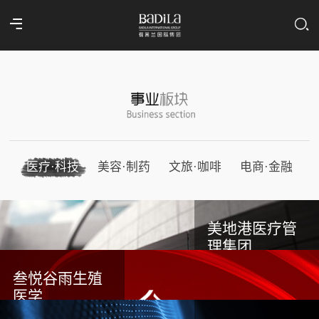
医疗·科技
美容·制药
文旅·咖啡
电商·金融
美地港医疗管
理集团
叁悦谷雨生殖
医学