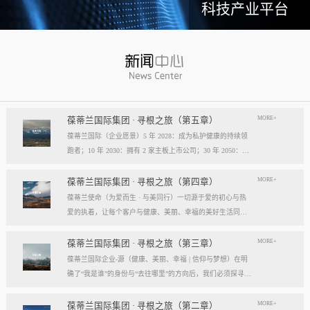
科技产业平台
MORE+
葆蒂兰国际集团 · 寻根之旅（第五章）
葆蒂兰国际（企业愿景）5 年 2028：成为私护健康的持续领
跑者；10 年 2030：拥有 2 家主板上市公司；30 年 2050：成
为全球健康产业知名企业。我们的壮阔征程：从领跑到引领
葆蒂兰国际立志成为健康产业中一个响亮的中国品牌。我们
MORE+
葆蒂兰国际集团 · 寻根之旅（第四章）
以“为爱而生，与美同行”为使命，绘制出一幅清晰而雄心勃
葆蒂兰使命（为爱而生 · 与美同行）一切源于爱的初心与热
勃的发展蓝图，旨在以坚实的步伐，从专业的深度走向事业
爱的执着，让每个客户与健康、美丽、幸福的美好生活同
的广度，最终成就全球化的高度。第一阶段：深耕与领跑（2
行。使命深度阐释：核心解读：初心与执着，葆蒂兰的精神
028 | 5年愿景）成为“私护健康领域的持续领跑者”· 定位： 我
双翼“爱的初心”与“热爱的执着”，共同构成了葆蒂兰的精神内
MORE+
葆蒂兰国际集团 · 寻根之旅（第三章）
们不止于参与者，而是规则的定义者与价值的重塑者。· 路
核与力量源泉，二者如同呼吸，一呼一吸，生生不息。爱的
葆蒂兰国际企业-源（健康、美丽、幸福 | 信仰与梦想）在明
径：1、技术领跑： 构筑最高的专业壁垒，成为技术创新的
初心，是我们的根脉与方向。它是最初那份纯粹的善意、利
确了“我是谁”的身份与“去往哪里”的方向后，我们必须探寻滋
策源地。2、标准领跑： 树立行业服务与品质的黄金准则，
他的本能与广博的胸怀。它提醒我们为何出发，确保我们的
养我们生命的源头活水。这源头，决定了我们事业的纯度、
成为标杆与典范。3、市场领跑： 占据用户心智与伙伴信任
道路始终朝向光明，充满人性的温度。对客户、团队、伙
格局与能量。它，就是葆蒂兰的“源”——我们一切思想与行
MORE+
葆蒂兰国际集团 · 寻根之旅（第二章）