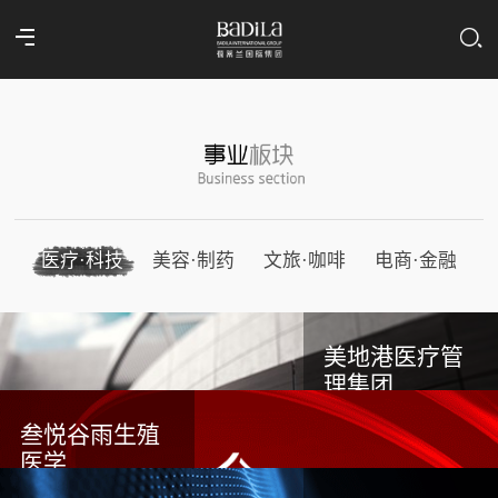
医疗·科技
美容·制药
文旅·咖啡
电商·金融
美地港医疗管
理集团
叁悦谷雨生殖
医学