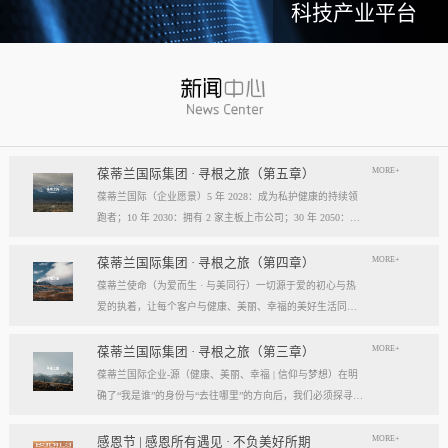
科技产业平台
MORE+
葆蒂兰国际集团 · 寻根之旅（第五章）
葆蒂兰国际（企业愿景）5 年 2028：成为私护健康的持续领
跑者；10 年 2030：拥有 2 家主板上市公司；30 年 2050：成
为全球健康产业知名企业。我们的壮阔征程：从领跑到引领
葆蒂兰国际立志成为健康产业中一个响亮的中国品牌。我们
MORE+
葆蒂兰国际集团 · 寻根之旅（第四章）
以“为爱而生，与美同行”为使命，绘制出一幅清晰而雄心勃
葆蒂兰使命（为爱而生 · 与美同行）一切源于爱的初心与热
勃的发展蓝图，旨在以坚实的步伐，从专业的深度走向事业
爱的执着，让每个客户与健康、美丽、幸福的美好生活同
的广度，最终成就全球化的高度。第一阶段：深耕与领跑（2
行。使命深度阐释：核心解读：初心与执着，葆蒂兰的精神
028 | 5年愿景）成为“私护健康领域的持续领跑者”· 定位： 我
双翼“爱的初心”与“热爱的执着”，共同构成了葆蒂兰的精神内
MORE+
葆蒂兰国际集团 · 寻根之旅（第三章）
们不止于参与者，而是规则的定义者与价值的重塑者。· 路
核与力量源泉，二者如同呼吸，一呼一吸，生生不息。爱的
葆蒂兰国际企业-源（健康、美丽、幸福 | 信仰与梦想）在明
径：1、技术领跑： 构筑最高的专业壁垒，成为技术创新的
初心，是我们的根脉与方向。它是最初那份纯粹的善意、利
确了“我是谁”的身份与“去往哪里”的方向后，我们必须探寻滋
策源地。2、标准领跑： 树立行业服务与品质的黄金准则，
他的本能与广博的胸怀。它提醒我们为何出发，确保我们的
养我们生命的源头活水。这源头，决定了我们事业的纯度、
成为标杆与典范。3、市场领跑： 占据用户心智与伙伴信任
道路始终朝向光明，充满人性的温度。对客户、团队、伙
格局与能量。它，就是葆蒂兰的“源”——我们一切思想与行
MORE+
感恩节 | 感恩所有遇见 · 不负美好所期