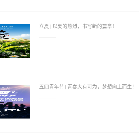
温柔对待的私密地带。
立夏 | 以夏的热烈，书写新的篇章！
五四青年节 | 青春大有可为，梦想向上而生！