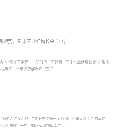
、新趋势、新未来业绩增长会”举行
合举办的“赢在下半程——新时代、新趋势、新未来业绩增长会”在常州
导师、市场运营部老师以及千...
展新路径，助力企业抢占市场先机，实现业绩突破性增长。
60%的人选择沉默…”这不仅仅是一个数据，而是无数女性的真实
肌肤的每一寸，却常常忽视最需要...