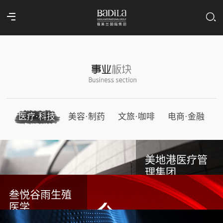
医疗·科技
美容·制药
文旅·咖啡
电商·金融
美地港医疗管
理集团
叁悦谷雨生殖
医学