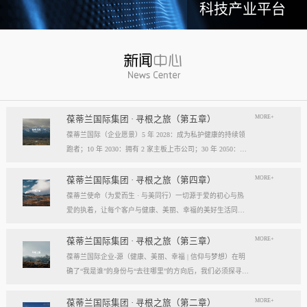
科技产业平台
MORE+
葆蒂兰国际集团 · 寻根之旅（第五章）
葆蒂兰国际（企业愿景）5 年 2028：成为私护健康的持续领
跑者；10 年 2030：拥有 2 家主板上市公司；30 年 2050：成
为全球健康产业知名企业。我们的壮阔征程：从领跑到引领
葆蒂兰国际立志成为健康产业中一个响亮的中国品牌。我们
MORE+
葆蒂兰国际集团 · 寻根之旅（第四章）
以“为爱而生，与美同行”为使命，绘制出一幅清晰而雄心勃
葆蒂兰使命（为爱而生 · 与美同行）一切源于爱的初心与热
勃的发展蓝图，旨在以坚实的步伐，从专业的深度走向事业
爱的执着，让每个客户与健康、美丽、幸福的美好生活同
的广度，最终成就全球化的高度。第一阶段：深耕与领跑（2
行。使命深度阐释：核心解读：初心与执着，葆蒂兰的精神
028 | 5年愿景）成为“私护健康领域的持续领跑者”· 定位： 我
双翼“爱的初心”与“热爱的执着”，共同构成了葆蒂兰的精神内
MORE+
葆蒂兰国际集团 · 寻根之旅（第三章）
们不止于参与者，而是规则的定义者与价值的重塑者。· 路
核与力量源泉，二者如同呼吸，一呼一吸，生生不息。爱的
葆蒂兰国际企业-源（健康、美丽、幸福 | 信仰与梦想）在明
径：1、技术领跑： 构筑最高的专业壁垒，成为技术创新的
初心，是我们的根脉与方向。它是最初那份纯粹的善意、利
确了“我是谁”的身份与“去往哪里”的方向后，我们必须探寻滋
策源地。2、标准领跑： 树立行业服务与品质的黄金准则，
他的本能与广博的胸怀。它提醒我们为何出发，确保我们的
养我们生命的源头活水。这源头，决定了我们事业的纯度、
成为标杆与典范。3、市场领跑： 占据用户心智与伙伴信任
道路始终朝向光明，充满人性的温度。对客户、团队、伙
格局与能量。它，就是葆蒂兰的“源”——我们一切思想与行
MORE+
葆蒂兰国际集团 · 寻根之旅（第二章）