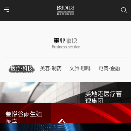
医疗·科技
美容·制药
文旅·咖啡
电商·金融
美地港医疗管
理集团
叁悦谷雨生殖
医学