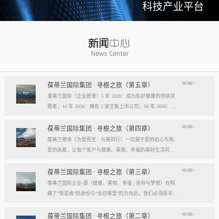
科技产业平台
MORE+
葆蒂兰国际集团 · 寻根之旅（第五章）
葆蒂兰国际（企业愿景）5 年 2028：成为私护健康的持续领
跑者；10 年 2030：拥有 2 家主板上市公司；30 年 2050：成
为全球健康产业知名企业。我们的壮阔征程：从领跑到引领
葆蒂兰国际立志成为健康产业中一个响亮的中国品牌。我们
MORE+
葆蒂兰国际集团 · 寻根之旅（第四章）
以“为爱而生，与美同行”为使命，绘制出一幅清晰而雄心勃
葆蒂兰使命（为爱而生 · 与美同行）一切源于爱的初心与热
勃的发展蓝图，旨在以坚实的步伐，从专业的深度走向事业
爱的执着，让每个客户与健康、美丽、幸福的美好生活同
的广度，最终成就全球化的高度。第一阶段：深耕与领跑（2
行。使命深度阐释：核心解读：初心与执着，葆蒂兰的精神
028 | 5年愿景）成为“私护健康领域的持续领跑者”· 定位： 我
双翼“爱的初心”与“热爱的执着”，共同构成了葆蒂兰的精神内
MORE+
葆蒂兰国际集团 · 寻根之旅（第三章）
们不止于参与者，而是规则的定义者与价值的重塑者。· 路
核与力量源泉，二者如同呼吸，一呼一吸，生生不息。爱的
葆蒂兰国际企业-源（健康、美丽、幸福 | 信仰与梦想）在明
径：1、技术领跑： 构筑最高的专业壁垒，成为技术创新的
初心，是我们的根脉与方向。它是最初那份纯粹的善意、利
确了“我是谁”的身份与“去往哪里”的方向后，我们必须探寻滋
策源地。2、标准领跑： 树立行业服务与品质的黄金准则，
他的本能与广博的胸怀。它提醒我们为何出发，确保我们的
养我们生命的源头活水。这源头，决定了我们事业的纯度、
成为标杆与典范。3、市场领跑： 占据用户心智与伙伴信任
道路始终朝向光明，充满人性的温度。对客户、团队、伙
格局与能量。它，就是葆蒂兰的“源”——我们一切思想与行
MORE+
葆蒂兰国际集团 · 寻根之旅（第二章）