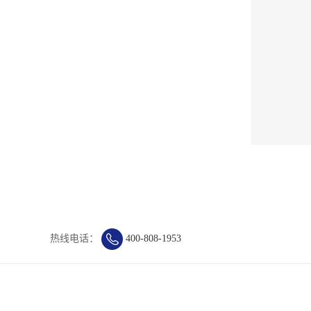
热线电话：
400-808-1953