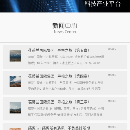
科技产业平台
MORE+
葆蒂兰国际集团 · 寻根之旅（第五章）
葆蒂兰国际（企业愿景）5 年 2028：成为私护健康的持续领
跑者；10 年 2030：拥有 2 家主板上市公司；30 年 2050：成
为全球健康产业知名企业。我们的壮阔征程：从领跑到引领
葆蒂兰国际立志成为健康产业中一个响亮的中国品牌。我们
MORE+
葆蒂兰国际集团 · 寻根之旅（第四章）
以“为爱而生，与美同行”为使命，绘制出一幅清晰而雄心勃
葆蒂兰使命（为爱而生 · 与美同行）一切源于爱的初心与热
勃的发展蓝图，旨在以坚实的步伐，从专业的深度走向事业
爱的执着，让每个客户与健康、美丽、幸福的美好生活同
的广度，最终成就全球化的高度。第一阶段：深耕与领跑（2
行。使命深度阐释：核心解读：初心与执着，葆蒂兰的精神
028 | 5年愿景）成为“私护健康领域的持续领跑者”· 定位： 我
双翼“爱的初心”与“热爱的执着”，共同构成了葆蒂兰的精神内
MORE+
葆蒂兰国际集团 · 寻根之旅（第三章）
们不止于参与者，而是规则的定义者与价值的重塑者。· 路
核与力量源泉，二者如同呼吸，一呼一吸，生生不息。爱的
葆蒂兰国际企业-源（健康、美丽、幸福 | 信仰与梦想）在明
径：1、技术领跑： 构筑最高的专业壁垒，成为技术创新的
初心，是我们的根脉与方向。它是最初那份纯粹的善意、利
确了“我是谁”的身份与“去往哪里”的方向后，我们必须探寻滋
策源地。2、标准领跑： 树立行业服务与品质的黄金准则，
他的本能与广博的胸怀。它提醒我们为何出发，确保我们的
养我们生命的源头活水。这源头，决定了我们事业的纯度、
成为标杆与典范。3、市场领跑： 占据用户心智与伙伴信任
道路始终朝向光明，充满人性的温度。对客户、团队、伙
格局与能量。它，就是葆蒂兰的“源”——我们一切思想与行
MORE+
感恩节 | 感恩所有遇见 · 不负美好所期