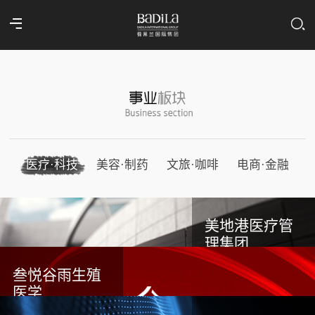
医疗·科技
美容·制药
文旅·咖啡
电商·金融
美地港医疗管
理集团
叁悦谷雨生殖
医学