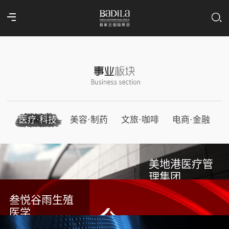
医疗·科技
美容·制药
文旅·咖啡
电商·金融
美地港医疗管
理集团
叁悦谷雨生殖
医学