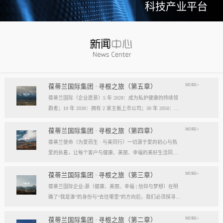
科技产业平台
MORE+
葆蒂兰国际集团 · 寻根之旅（第五章）
葆蒂兰国际（企业愿景）5 年 2028：成为私护健康的持续领
跑者；10 年 2030：拥有 2 家主板上市公司；30 年 2050：成
为全球健康产业知名企业。我们的壮阔征程：从领跑到引领
葆蒂兰国际立志成为健康产业中一个响亮的中国品牌。我们
MORE+
葆蒂兰国际集团 · 寻根之旅（第四章）
以“为爱而生，与美同行”为使命，绘制出一幅清晰而雄心勃
葆蒂兰使命（为爱而生 · 与美同行）一切源于爱的初心与热
勃的发展蓝图，旨在以坚实的步伐，从专业的深度走向事业
爱的执着，让每个客户与健康、美丽、幸福的美好生活同
的广度，最终成就全球化的高度。第一阶段：深耕与领跑（2
行。使命深度阐释：核心解读：初心与执着，葆蒂兰的精神
028 | 5年愿景）成为“私护健康领域的持续领跑者”· 定位： 我
双翼“爱的初心”与“热爱的执着”，共同构成了葆蒂兰的精神内
MORE+
葆蒂兰国际集团 · 寻根之旅（第三章）
们不止于参与者，而是规则的定义者与价值的重塑者。· 路
核与力量源泉，二者如同呼吸，一呼一吸，生生不息。爱的
葆蒂兰国际企业-源（健康、美丽、幸福 | 信仰与梦想）在明
径：1、技术领跑： 构筑最高的专业壁垒，成为技术创新的
初心，是我们的根脉与方向。它是最初那份纯粹的善意、利
确了“我是谁”的身份与“去往哪里”的方向后，我们必须探寻滋
策源地。2、标准领跑： 树立行业服务与品质的黄金准则，
他的本能与广博的胸怀。它提醒我们为何出发，确保我们的
养我们生命的源头活水。这源头，决定了我们事业的纯度、
成为标杆与典范。3、市场领跑： 占据用户心智与伙伴信任
道路始终朝向光明，充满人性的温度。对客户、团队、伙
格局与能量。它，就是葆蒂兰的“源”——我们一切思想与行
MORE+
葆蒂兰国际集团 · 寻根之旅（第二章）