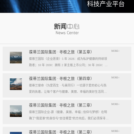
科技产业平台
MORE+
葆蒂兰国际集团 · 寻根之旅（第五章）
葆蒂兰国际（企业愿景）5 年 2028：成为私护健康的持续领
跑者；10 年 2030：拥有 2 家主板上市公司；30 年 2050：成
为全球健康产业知名企业。我们的壮阔征程：从领跑到引领
葆蒂兰国际立志成为健康产业中一个响亮的中国品牌。我们
MORE+
葆蒂兰国际集团 · 寻根之旅（第四章）
以“为爱而生，与美同行”为使命，绘制出一幅清晰而雄心勃
葆蒂兰使命（为爱而生 · 与美同行）一切源于爱的初心与热
勃的发展蓝图，旨在以坚实的步伐，从专业的深度走向事业
爱的执着，让每个客户与健康、美丽、幸福的美好生活同
的广度，最终成就全球化的高度。第一阶段：深耕与领跑（2
行。使命深度阐释：核心解读：初心与执着，葆蒂兰的精神
028 | 5年愿景）成为“私护健康领域的持续领跑者”· 定位： 我
双翼“爱的初心”与“热爱的执着”，共同构成了葆蒂兰的精神内
MORE+
葆蒂兰国际集团 · 寻根之旅（第三章）
们不止于参与者，而是规则的定义者与价值的重塑者。· 路
核与力量源泉，二者如同呼吸，一呼一吸，生生不息。爱的
葆蒂兰国际企业-源（健康、美丽、幸福 | 信仰与梦想）在明
径：1、技术领跑： 构筑最高的专业壁垒，成为技术创新的
初心，是我们的根脉与方向。它是最初那份纯粹的善意、利
确了“我是谁”的身份与“去往哪里”的方向后，我们必须探寻滋
策源地。2、标准领跑： 树立行业服务与品质的黄金准则，
他的本能与广博的胸怀。它提醒我们为何出发，确保我们的
养我们生命的源头活水。这源头，决定了我们事业的纯度、
成为标杆与典范。3、市场领跑： 占据用户心智与伙伴信任
道路始终朝向光明，充满人性的温度。对客户、团队、伙
格局与能量。它，就是葆蒂兰的“源”——我们一切思想与行
MORE+
葆蒂兰国际集团 · 寻根之旅（第二章）