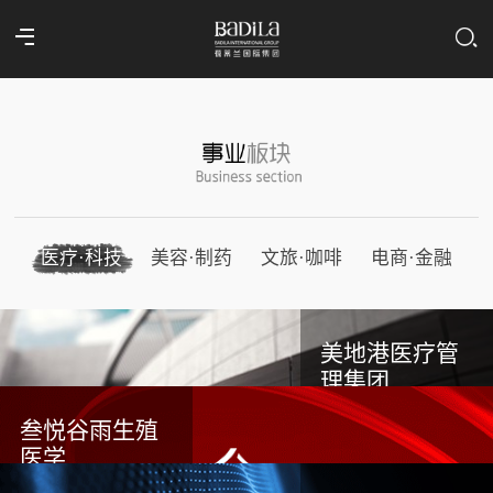
医疗·科技
美容·制药
文旅·咖啡
电商·金融
美地港医疗管
理集团
叁悦谷雨生殖
医学