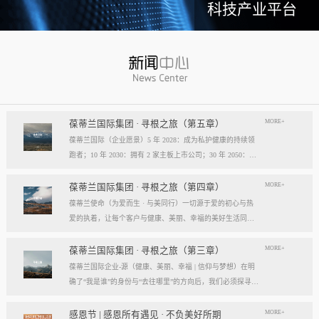
科技产业平台
MORE+
葆蒂兰国际集团 · 寻根之旅（第五章）
葆蒂兰国际（企业愿景）5 年 2028：成为私护健康的持续领
跑者；10 年 2030：拥有 2 家主板上市公司；30 年 2050：成
为全球健康产业知名企业。我们的壮阔征程：从领跑到引领
葆蒂兰国际立志成为健康产业中一个响亮的中国品牌。我们
MORE+
葆蒂兰国际集团 · 寻根之旅（第四章）
以“为爱而生，与美同行”为使命，绘制出一幅清晰而雄心勃
葆蒂兰使命（为爱而生 · 与美同行）一切源于爱的初心与热
勃的发展蓝图，旨在以坚实的步伐，从专业的深度走向事业
爱的执着，让每个客户与健康、美丽、幸福的美好生活同
的广度，最终成就全球化的高度。第一阶段：深耕与领跑（2
行。使命深度阐释：核心解读：初心与执着，葆蒂兰的精神
028 | 5年愿景）成为“私护健康领域的持续领跑者”· 定位： 我
双翼“爱的初心”与“热爱的执着”，共同构成了葆蒂兰的精神内
MORE+
葆蒂兰国际集团 · 寻根之旅（第三章）
们不止于参与者，而是规则的定义者与价值的重塑者。· 路
核与力量源泉，二者如同呼吸，一呼一吸，生生不息。爱的
葆蒂兰国际企业-源（健康、美丽、幸福 | 信仰与梦想）在明
径：1、技术领跑： 构筑最高的专业壁垒，成为技术创新的
初心，是我们的根脉与方向。它是最初那份纯粹的善意、利
确了“我是谁”的身份与“去往哪里”的方向后，我们必须探寻滋
策源地。2、标准领跑： 树立行业服务与品质的黄金准则，
他的本能与广博的胸怀。它提醒我们为何出发，确保我们的
养我们生命的源头活水。这源头，决定了我们事业的纯度、
成为标杆与典范。3、市场领跑： 占据用户心智与伙伴信任
道路始终朝向光明，充满人性的温度。对客户、团队、伙
格局与能量。它，就是葆蒂兰的“源”——我们一切思想与行
MORE+
感恩节 | 感恩所有遇见 · 不负美好所期