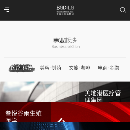
医疗·科技
美容·制药
文旅·咖啡
电商·金融
美地港医疗管
理集团
叁悦谷雨生殖
医学