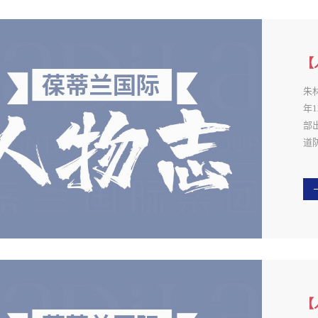
财务
顾
工
谨
【
财
律
错
朱
始
年
她
部
谨
道防
结
进
益
自
BA
纳 
泼
C
时
的
发
她
所
真
楚
关
【
伴
天