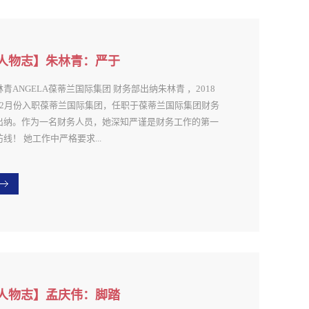
部许丹严谨、原则、专业｜BADILA CHARACTERS回
工作历程，总结工作以来的经验和体会，许丹认为做财务
作的三大宝典：严谨、原则、专业。在工作中，她坚守严
的态度，严格对细节把控，对自己负责，也对工作负责。
人物志】朱林青：严于
报数据是不容许有半点差错，在财务工作中哪怕是一点小
己，精进不休
误就会是巨大的损失。▲许丹（左一）荣获精打细算奖她
林青ANGELA葆蒂兰国际集团 财务部出纳朱林青 ，2018
终以公司利益为重，解决工作中出现的问题。2017年底，
12月份入职葆蒂兰国际集团，任职于葆蒂兰国际集团财务
接手了一个新的品牌的财务工作，交接单收到后，秉着严
出纳。作为一名财务人员，她深知严谨是财务工作的第一
的原则，她再仔细地审核每一个客户一年内的账单，发现
线！ 她工作中严格要求...
算单有问题，给公司转款金额不正确 ，她积极主动跟
，连续跟进客户沟通，最终找回这笔款，规避了公司的利
损失。▲许丹晋级财务专员16级努力不局于方寸｜
己，在平凡的岗位发光发亮。▲葆蒂兰国际集团财务部出
DILA CHARACTERS在大家眼中的她，依旧是那个活
朱林青财务工作“有尺度”又“有温度”｜BADILA
、乐于助人、热爱工作的人。用热情去感染着每个人，在
HARACTERS在财务部，朱林青工作经验虽然不是最丰富
光中积累经验，接受自己所有的不完美，去遇见始终努力
。但是入职两年半以来， 她坚信“一份耕耘，一份收获”。
光的自己。▲许丹荣获温馨服务奖在葆蒂兰四年多，她她
严格遵守公司的财务规章制度，在工作中她严以自律，认
负责的财务板块，每一笔账都做得明明白白，理得清清楚
负责。她经常提醒自己要坚守岗位底线，严把财务票据
。她不仅出色地完成自己的工作职责，还经常帮助其他伙
，容不得一丝马虎。所谓“差之毫厘，谬之千里”，面对每
人物志】孟庆伟：脚踏
。▲财务部团队成员作为同事又是好朋友的邱丹评价说：
各种票据，她都是严格遵照集团财务制度，认真地看了又