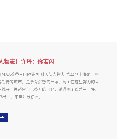
人物志】许丹：你若闪
，一切自会迎光而来！
丹MAX葆蒂兰国际集团 财务部人物志·第22期上海是一座
得期待的城市，是孕育梦想的土壤，每个在这里努力的人
在找寻一片适合自己盛开的田野，她遇见了葆蒂兰。许丹
93出生，来自江苏徐州，...
017年3月入职葆蒂兰国际集团财务部。时间是最好的老
，四年多的成长与蜕变，现在的她比四年前的自己更加沉
，面对工作与生活上的挑战更加无畏。▲葆蒂兰国际集团