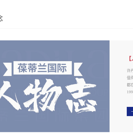
念
【
耀
许
值
都
19
2
师
稳