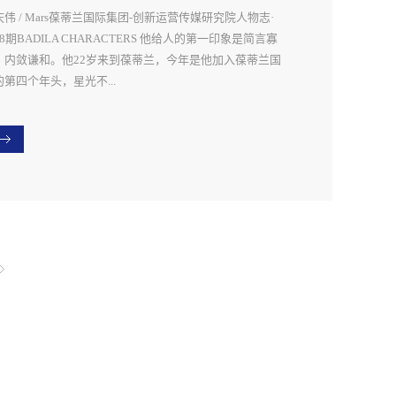
地才能仰望星空
许丹是一个坚持原则的人，目标感特别强，一旦设定了目
、审了又审，每笔收入、支出，每个数字都会逐一审核。
庆伟 / Mars葆蒂兰国际集团-创新运营传媒研究院人物志·
，就会做好计划，坚持完成每天的计划，以达到目标。做
到问题积极沟通，切实维护公司利益！▲财务部团队成员
8期BADILA CHARACTERS 他给人的第一印象是简言寡
朋友，她是个值得信赖的人，爱帮助人，做为工作伙伴，
蒂兰国际集团财务经理陈瑾评价说：“朱林青入职以来严
，内敛谦和。他22岁来到葆蒂兰，今年是他加入葆蒂兰国
更是能高标准，超高额度完成自己负责的工作。未来的她
要求自己，尽职尽责，从不计较个人的得失。在同事们记
的第四个年头，星光不...
无可限量。...
中影响最深刻是有一次朱林青身体不舒服请假在家休息，
碰巧是薪资发放日，为了工作有序进行，她还是坚持到公
来完成薪酬发放工作。她说不要因为自己而耽误了工作。
赶路人，时光不负有心人，变的是他的成长和进步，不变
种从心而发的工作精神，用心去做好每件事值得大家学
是他的“用心”和“努力”。他是葆蒂兰国际集团创新运营传
”“永不放弃”不逃避问题｜BADILA CHARACTERS回忆
研究院孟庆伟。脚踏实地，就是不骛于当下｜FEET ON
刚来公司时，她认为自己的实践能力还是比较薄弱的，都
E GROUND孟庆伟1995出生，来自湖南，2017年6月，他
咨询比她经验丰富的同事！沉淀自己，让自己学到更多的
个人从北京来到上海，入职葆蒂兰国际集团创新运营传媒
西。对于自己遇到的困难，积极寻找方法去解决，不逃避
究院，负责网络岗位。那时恰逢公司迎来20周年盛典，全
题。记得有次要汇入国外的款项，因为英语水平不是很
门的人在为这场盛典加班加点的忙碌，虽然他自己是一个
，相当棘手。但是她考虑到事情的后果，万一款项没有及
较慢热的人，但是他快速适应环境，迅速加入“战斗”，和
汇款出去会影响公司的利益。她赶紧找准在国内汇款的一
队共同作战。时间紧迫，他和部门的伙伴就通宵完成。回
重要信息，最后借助自己的熟悉的业务模式，再逐个翻译
起这段经历总是难忘，他说正是这段大家精诚团结，乐此
语单词，最后找到了汇款信息，成功完成款项汇入，保证
疲的时光，让自己深深地融入团队。现在除了自己本职网
公司的正常业务。她说：“有时候不是说事情有多困难...
板块的工作外，他还身兼拍摄岗位，经常性出差拍摄活