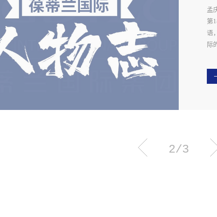
实
“
看
孟
标
遇
第1
为
葆
语
她
格
际
成长
忆
而
司
问
这
的
习。
媒
起
TH
会
一
东
研
2/3
问
部
好
比
时
团
些
忆
英
不
了
络