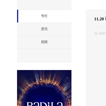
专栏
11.
资讯
时间
当冬日
视频
日，葆
的感谢。
伴的漫
友们以
是对我