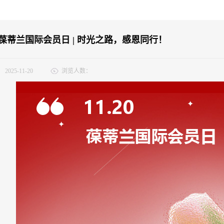
20 葆蒂兰国际会员日 | 时光之路，感恩同行！
：
2025-11-20
浏览人数：
的暖阳温柔洒落，当岁末的钟声隐约在耳畔回响，在这收获与感恩的季节里，葆蒂
蒂兰国际会员日。 今天，在这个特别的日子里，我们怀着无比诚挚与感恩之心
 时光，是深情的记录者，也是坚定的见证人。从1997年创立至今，葆蒂兰
长旅程，而每一位会员朋友，正是这段旅程中最温暖的光。 我们不仅仅是在庆
信任为舟，以支持为帆，与我们一同穿越了市场的风浪，见证了品牌的每一次蜕
们品质的认可；您的每一份反馈，都是我们前行的动力，都是滋养我们不断向前