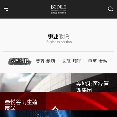
医疗·科技
美容·制药
文旅·咖啡
电商·金融
美地港医疗管
理集团
叁悦谷雨生殖
医学