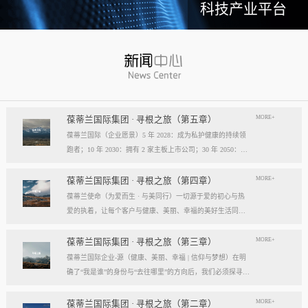
科技产业平台
MORE+
葆蒂兰国际集团 · 寻根之旅（第五章）
葆蒂兰国际（企业愿景）5 年 2028：成为私护健康的持续领
跑者；10 年 2030：拥有 2 家主板上市公司；30 年 2050：成
为全球健康产业知名企业。我们的壮阔征程：从领跑到引领
葆蒂兰国际立志成为健康产业中一个响亮的中国品牌。我们
MORE+
葆蒂兰国际集团 · 寻根之旅（第四章）
以“为爱而生，与美同行”为使命，绘制出一幅清晰而雄心勃
葆蒂兰使命（为爱而生 · 与美同行）一切源于爱的初心与热
勃的发展蓝图，旨在以坚实的步伐，从专业的深度走向事业
爱的执着，让每个客户与健康、美丽、幸福的美好生活同
的广度，最终成就全球化的高度。第一阶段：深耕与领跑（2
行。使命深度阐释：核心解读：初心与执着，葆蒂兰的精神
028 | 5年愿景）成为“私护健康领域的持续领跑者”· 定位： 我
双翼“爱的初心”与“热爱的执着”，共同构成了葆蒂兰的精神内
MORE+
葆蒂兰国际集团 · 寻根之旅（第三章）
们不止于参与者，而是规则的定义者与价值的重塑者。· 路
核与力量源泉，二者如同呼吸，一呼一吸，生生不息。爱的
葆蒂兰国际企业-源（健康、美丽、幸福 | 信仰与梦想）在明
径：1、技术领跑： 构筑最高的专业壁垒，成为技术创新的
初心，是我们的根脉与方向。它是最初那份纯粹的善意、利
确了“我是谁”的身份与“去往哪里”的方向后，我们必须探寻滋
策源地。2、标准领跑： 树立行业服务与品质的黄金准则，
他的本能与广博的胸怀。它提醒我们为何出发，确保我们的
养我们生命的源头活水。这源头，决定了我们事业的纯度、
成为标杆与典范。3、市场领跑： 占据用户心智与伙伴信任
道路始终朝向光明，充满人性的温度。对客户、团队、伙
格局与能量。它，就是葆蒂兰的“源”——我们一切思想与行
MORE+
葆蒂兰国际集团 · 寻根之旅（第二章）