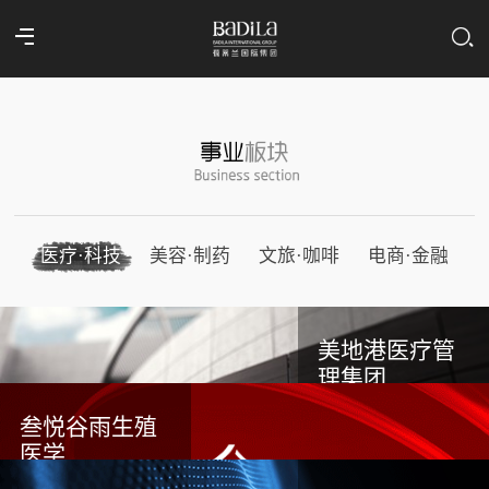
医疗·科技
美容·制药
文旅·咖啡
电商·金融
美地港医疗管
理集团
叁悦谷雨生殖
医学