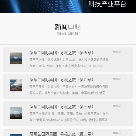
科技产业平台
MORE+
葆蒂兰国际集团 · 寻根之旅（第五章）
葆蒂兰国际（企业愿景）5 年 2028：成为私护健康的持续领
跑者；10 年 2030：拥有 2 家主板上市公司；30 年 2050：成
为全球健康产业知名企业。我们的壮阔征程：从领跑到引领
葆蒂兰国际立志成为健康产业中一个响亮的中国品牌。我们
MORE+
葆蒂兰国际集团 · 寻根之旅（第四章）
以“为爱而生，与美同行”为使命，绘制出一幅清晰而雄心勃
葆蒂兰使命（为爱而生 · 与美同行）一切源于爱的初心与热
勃的发展蓝图，旨在以坚实的步伐，从专业的深度走向事业
爱的执着，让每个客户与健康、美丽、幸福的美好生活同
的广度，最终成就全球化的高度。第一阶段：深耕与领跑（2
行。使命深度阐释：核心解读：初心与执着，葆蒂兰的精神
028 | 5年愿景）成为“私护健康领域的持续领跑者”· 定位： 我
双翼“爱的初心”与“热爱的执着”，共同构成了葆蒂兰的精神内
MORE+
葆蒂兰国际集团 · 寻根之旅（第三章）
们不止于参与者，而是规则的定义者与价值的重塑者。· 路
核与力量源泉，二者如同呼吸，一呼一吸，生生不息。爱的
葆蒂兰国际企业-源（健康、美丽、幸福 | 信仰与梦想）在明
径：1、技术领跑： 构筑最高的专业壁垒，成为技术创新的
初心，是我们的根脉与方向。它是最初那份纯粹的善意、利
确了“我是谁”的身份与“去往哪里”的方向后，我们必须探寻滋
策源地。2、标准领跑： 树立行业服务与品质的黄金准则，
他的本能与广博的胸怀。它提醒我们为何出发，确保我们的
养我们生命的源头活水。这源头，决定了我们事业的纯度、
成为标杆与典范。3、市场领跑： 占据用户心智与伙伴信任
道路始终朝向光明，充满人性的温度。对客户、团队、伙
格局与能量。它，就是葆蒂兰的“源”——我们一切思想与行
MORE+
葆蒂兰国际集团 · 寻根之旅（第二章）