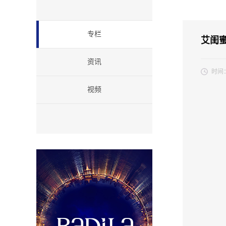
专栏
艾闺蜜
资讯
时间
当第一
视频