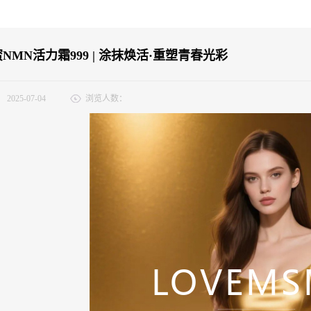
NMN活力霜999 | 涂抹焕活·重塑青春光彩
：
2025-07-04
浏览人数：
道细纹爬上眼角，当更年期提前成为困扰，当亲密时刻的激情褪去…… 你是否