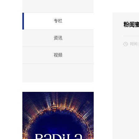
专栏
粉闺蜜
资讯
时间
每一个
视频
恼”虽