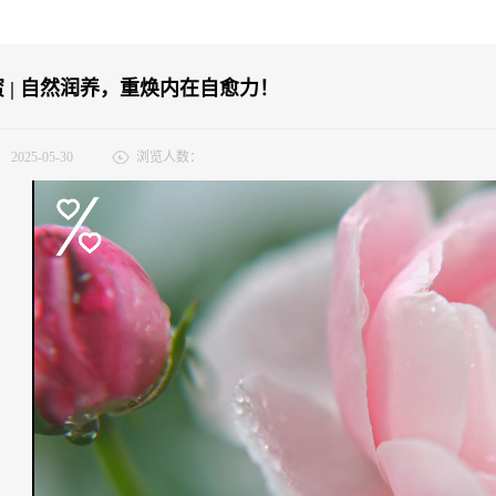
 | 自然润养，重焕内在自愈力！
：
2025-05-30
浏览人数：
女性，都是生命中独一无二的星辰。但秘密处的娇嫩与脆弱，却常在生活的琐碎
不声张，却如细沙般磨砺着生活的质感。粉闺蜜，以自然之名，唤醒肌肤自愈力—