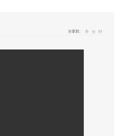
分享到：
其实源于微生态的失衡专为女性私密健康设计的天然护理方