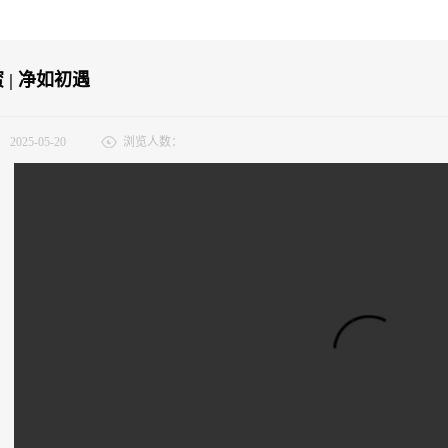
 | 净如初遇
：
2025-05-20
浏览人数：
闺蜜们你是否在为私密的微妙变化而困扰？异味、不适、反复问题……这些烦恼
白闺蜜用纯净的力量还你一份安心与舒适让你的微生态花园 享受月光般的呼吸感