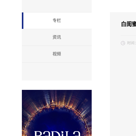
专栏
白闺蜜
资讯
时间
亲爱的
视频
案——