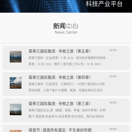
科技产业平台
MORE+
葆蒂兰国际集团 · 寻根之旅（第五章）
葆蒂兰国际（企业愿景）5 年 2028：成为私护健康的持续领
跑者；10 年 2030：拥有 2 家主板上市公司；30 年 2050：成
为全球健康产业知名企业。我们的壮阔征程：从领跑到引领
葆蒂兰国际立志成为健康产业中一个响亮的中国品牌。我们
MORE+
葆蒂兰国际集团 · 寻根之旅（第四章）
以“为爱而生，与美同行”为使命，绘制出一幅清晰而雄心勃
葆蒂兰使命（为爱而生 · 与美同行）一切源于爱的初心与热
勃的发展蓝图，旨在以坚实的步伐，从专业的深度走向事业
爱的执着，让每个客户与健康、美丽、幸福的美好生活同
的广度，最终成就全球化的高度。第一阶段：深耕与领跑（2
行。使命深度阐释：核心解读：初心与执着，葆蒂兰的精神
028 | 5年愿景）成为“私护健康领域的持续领跑者”· 定位： 我
双翼“爱的初心”与“热爱的执着”，共同构成了葆蒂兰的精神内
MORE+
葆蒂兰国际集团 · 寻根之旅（第三章）
们不止于参与者，而是规则的定义者与价值的重塑者。· 路
核与力量源泉，二者如同呼吸，一呼一吸，生生不息。爱的
葆蒂兰国际企业-源（健康、美丽、幸福 | 信仰与梦想）在明
径：1、技术领跑： 构筑最高的专业壁垒，成为技术创新的
初心，是我们的根脉与方向。它是最初那份纯粹的善意、利
确了“我是谁”的身份与“去往哪里”的方向后，我们必须探寻滋
策源地。2、标准领跑： 树立行业服务与品质的黄金准则，
他的本能与广博的胸怀。它提醒我们为何出发，确保我们的
养我们生命的源头活水。这源头，决定了我们事业的纯度、
成为标杆与典范。3、市场领跑： 占据用户心智与伙伴信任
道路始终朝向光明，充满人性的温度。对客户、团队、伙
格局与能量。它，就是葆蒂兰的“源”——我们一切思想与行
MORE+
感恩节 | 感恩所有遇见 · 不负美好所期