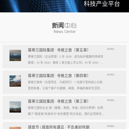
科技产业平台
MORE+
葆蒂兰国际集团 · 寻根之旅（第五章）
葆蒂兰国际（企业愿景）5 年 2028：成为私护健康的持续领
跑者；10 年 2030：拥有 2 家主板上市公司；30 年 2050：成
为全球健康产业知名企业。我们的壮阔征程：从领跑到引领
葆蒂兰国际立志成为健康产业中一个响亮的中国品牌。我们
MORE+
葆蒂兰国际集团 · 寻根之旅（第四章）
以“为爱而生，与美同行”为使命，绘制出一幅清晰而雄心勃
葆蒂兰使命（为爱而生 · 与美同行）一切源于爱的初心与热
勃的发展蓝图，旨在以坚实的步伐，从专业的深度走向事业
爱的执着，让每个客户与健康、美丽、幸福的美好生活同
的广度，最终成就全球化的高度。第一阶段：深耕与领跑（2
行。使命深度阐释：核心解读：初心与执着，葆蒂兰的精神
028 | 5年愿景）成为“私护健康领域的持续领跑者”· 定位： 我
双翼“爱的初心”与“热爱的执着”，共同构成了葆蒂兰的精神内
MORE+
葆蒂兰国际集团 · 寻根之旅（第三章）
们不止于参与者，而是规则的定义者与价值的重塑者。· 路
核与力量源泉，二者如同呼吸，一呼一吸，生生不息。爱的
葆蒂兰国际企业-源（健康、美丽、幸福 | 信仰与梦想）在明
径：1、技术领跑： 构筑最高的专业壁垒，成为技术创新的
初心，是我们的根脉与方向。它是最初那份纯粹的善意、利
确了“我是谁”的身份与“去往哪里”的方向后，我们必须探寻滋
策源地。2、标准领跑： 树立行业服务与品质的黄金准则，
他的本能与广博的胸怀。它提醒我们为何出发，确保我们的
养我们生命的源头活水。这源头，决定了我们事业的纯度、
成为标杆与典范。3、市场领跑： 占据用户心智与伙伴信任
道路始终朝向光明，充满人性的温度。对客户、团队、伙
格局与能量。它，就是葆蒂兰的“源”——我们一切思想与行
MORE+
感恩节 | 感恩所有遇见 · 不负美好所期