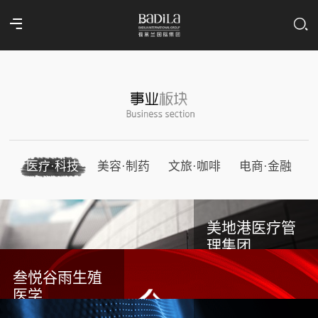
医疗·科技
美容·制药
文旅·咖啡
电商·金融
美地港医疗管
理集团
叁悦谷雨生殖
医学