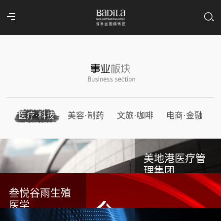
医疗·科技
美容·制药
文旅·咖啡
电商·金融
美地港医疗管
理集团
叁悦谷雨生殖
医学