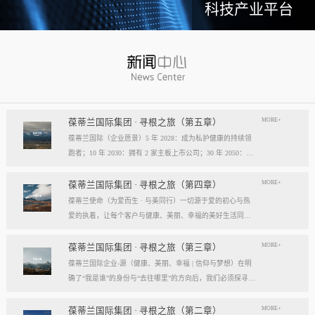
科技产业平台
MORE+
葆蒂兰国际集团 · 寻根之旅（第五章）
葆蒂兰国际（企业愿景）5 年 2028：成为私护健康的持续领
跑者；10 年 2030：拥有 2 家主板上市公司；30 年 2050：成
为全球健康产业知名企业。我们的壮阔征程：从领跑到引领
葆蒂兰国际立志成为健康产业中一个响亮的中国品牌。我们
MORE+
葆蒂兰国际集团 · 寻根之旅（第四章）
以“为爱而生，与美同行”为使命，绘制出一幅清晰而雄心勃
葆蒂兰使命（为爱而生 · 与美同行）一切源于爱的初心与热
勃的发展蓝图，旨在以坚实的步伐，从专业的深度走向事业
爱的执着，让每个客户与健康、美丽、幸福的美好生活同
的广度，最终成就全球化的高度。第一阶段：深耕与领跑（2
行。使命深度阐释：核心解读：初心与执着，葆蒂兰的精神
028 | 5年愿景）成为“私护健康领域的持续领跑者”· 定位： 我
双翼“爱的初心”与“热爱的执着”，共同构成了葆蒂兰的精神内
MORE+
葆蒂兰国际集团 · 寻根之旅（第三章）
们不止于参与者，而是规则的定义者与价值的重塑者。· 路
核与力量源泉，二者如同呼吸，一呼一吸，生生不息。爱的
葆蒂兰国际企业-源（健康、美丽、幸福 | 信仰与梦想）在明
径：1、技术领跑： 构筑最高的专业壁垒，成为技术创新的
初心，是我们的根脉与方向。它是最初那份纯粹的善意、利
确了“我是谁”的身份与“去往哪里”的方向后，我们必须探寻滋
策源地。2、标准领跑： 树立行业服务与品质的黄金准则，
他的本能与广博的胸怀。它提醒我们为何出发，确保我们的
养我们生命的源头活水。这源头，决定了我们事业的纯度、
成为标杆与典范。3、市场领跑： 占据用户心智与伙伴信任
道路始终朝向光明，充满人性的温度。对客户、团队、伙
格局与能量。它，就是葆蒂兰的“源”——我们一切思想与行
MORE+
葆蒂兰国际集团 · 寻根之旅（第二章）