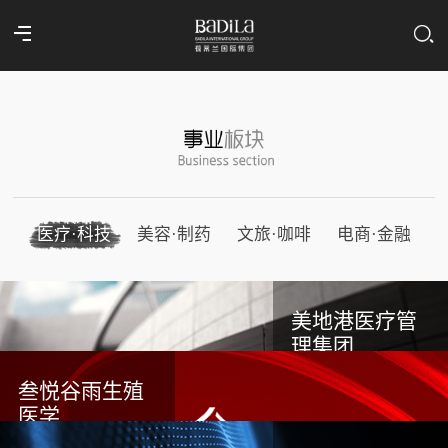
医疗·科技
美容·制药
文旅·咖啡
电商·金融
美地港医疗管
理集团
叁悦谷雨生殖
医学