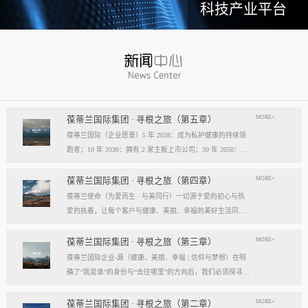
科技产业平台
MORE+
葆蒂兰国际集团 · 寻根之旅（第五章）
葆蒂兰国际（企业愿景）5 年 2028：成为私护健康的持续领
跑者；10 年 2030：拥有 2 家主板上市公司；30 年 2050：成
为全球健康产业知名企业。我们的壮阔征程：从领跑到引领
葆蒂兰国际立志成为健康产业中一个响亮的中国品牌。我们
MORE+
葆蒂兰国际集团 · 寻根之旅（第四章）
以“为爱而生，与美同行”为使命，绘制出一幅清晰而雄心勃
葆蒂兰使命（为爱而生 · 与美同行）一切源于爱的初心与热
勃的发展蓝图，旨在以坚实的步伐，从专业的深度走向事业
爱的执着，让每个客户与健康、美丽、幸福的美好生活同
的广度，最终成就全球化的高度。第一阶段：深耕与领跑（2
行。使命深度阐释：核心解读：初心与执着，葆蒂兰的精神
028 | 5年愿景）成为“私护健康领域的持续领跑者”· 定位： 我
双翼“爱的初心”与“热爱的执着”，共同构成了葆蒂兰的精神内
MORE+
葆蒂兰国际集团 · 寻根之旅（第三章）
们不止于参与者，而是规则的定义者与价值的重塑者。· 路
核与力量源泉，二者如同呼吸，一呼一吸，生生不息。爱的
葆蒂兰国际企业-源（健康、美丽、幸福 | 信仰与梦想）在明
径：1、技术领跑： 构筑最高的专业壁垒，成为技术创新的
初心，是我们的根脉与方向。它是最初那份纯粹的善意、利
确了“我是谁”的身份与“去往哪里”的方向后，我们必须探寻滋
策源地。2、标准领跑： 树立行业服务与品质的黄金准则，
他的本能与广博的胸怀。它提醒我们为何出发，确保我们的
养我们生命的源头活水。这源头，决定了我们事业的纯度、
成为标杆与典范。3、市场领跑： 占据用户心智与伙伴信任
道路始终朝向光明，充满人性的温度。对客户、团队、伙
格局与能量。它，就是葆蒂兰的“源”——我们一切思想与行
MORE+
葆蒂兰国际集团 · 寻根之旅（第二章）