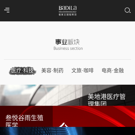
医疗·科技
美容·制药
文旅·咖啡
电商·金融
美地港医疗管
理集团
叁悦谷雨生殖
医学