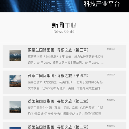
科技产业平台
MORE+
葆蒂兰国际集团 · 寻根之旅（第五章）
葆蒂兰国际（企业愿景）5 年 2028：成为私护健康的持续领
跑者；10 年 2030：拥有 2 家主板上市公司；30 年 2050：成
为全球健康产业知名企业。我们的壮阔征程：从领跑到引领
葆蒂兰国际立志成为健康产业中一个响亮的中国品牌。我们
MORE+
葆蒂兰国际集团 · 寻根之旅（第四章）
以“为爱而生，与美同行”为使命，绘制出一幅清晰而雄心勃
葆蒂兰使命（为爱而生 · 与美同行）一切源于爱的初心与热
勃的发展蓝图，旨在以坚实的步伐，从专业的深度走向事业
爱的执着，让每个客户与健康、美丽、幸福的美好生活同
的广度，最终成就全球化的高度。第一阶段：深耕与领跑（2
行。使命深度阐释：核心解读：初心与执着，葆蒂兰的精神
028 | 5年愿景）成为“私护健康领域的持续领跑者”· 定位： 我
双翼“爱的初心”与“热爱的执着”，共同构成了葆蒂兰的精神内
MORE+
葆蒂兰国际集团 · 寻根之旅（第三章）
们不止于参与者，而是规则的定义者与价值的重塑者。· 路
核与力量源泉，二者如同呼吸，一呼一吸，生生不息。爱的
葆蒂兰国际企业-源（健康、美丽、幸福 | 信仰与梦想）在明
径：1、技术领跑： 构筑最高的专业壁垒，成为技术创新的
初心，是我们的根脉与方向。它是最初那份纯粹的善意、利
确了“我是谁”的身份与“去往哪里”的方向后，我们必须探寻滋
策源地。2、标准领跑： 树立行业服务与品质的黄金准则，
他的本能与广博的胸怀。它提醒我们为何出发，确保我们的
养我们生命的源头活水。这源头，决定了我们事业的纯度、
成为标杆与典范。3、市场领跑： 占据用户心智与伙伴信任
道路始终朝向光明，充满人性的温度。对客户、团队、伙
格局与能量。它，就是葆蒂兰的“源”——我们一切思想与行
MORE+
葆蒂兰国际集团 · 寻根之旅（第二章）